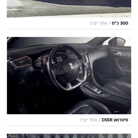
/
300 כ"ס
אתר יצרן
/
סיטרואן DS5R
אתר יצרן