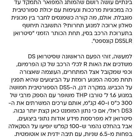
בינתיים עושה רושם שהמותג המפואר התמקד עד
כה במכוניות מרככות ונעימות עם יכולת ספורטיבית
מוגבלת. אולם, מה קורה כשמנסים לחבר בין מכונית
סאלון ארוכה למנוע תחרותי? התשובה תיחשף
בתערוכת הרכב בסין, תחת הכותר הזמני "סיטרואן
DS5LR קונספט".
למעשה, זוהי הפעם הראשונה שסיטרואן DS
משדכים את האות R לכלי הרכב של קו הפרמיום,
וכפי שמקובל אצל המתחרים, העוצמה שאצורה
תחת מכסה המנוע רומזת על הביצועים שהיא תפגין
על הכביש. במקרה דנן, ה-DS5 הספורטיבית חמושה
במנוע 1.6 ל' טורבו THP משופר עם הספק מרבי של
300 כ"ס ו-40 קג"מ, אותם ערכים המשרתים את ה-
DS3 ראלי, אם כי נתון המומנט כאן קצת יותר גבוה.
סיטרואן לא מפרסמת מידע אודות נתוני ביצועים,
אבל בהחלט נהמר ש-100 קמ"ש יופיעו על הסקאלה
בפחות מ-6.5 שניות, עם תיבה ידנית או אוטומטית.