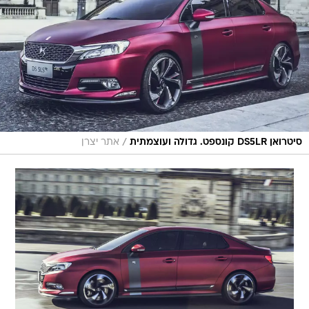
/
סיטרואן DS5LR קונספט. גדולה ועוצמתית
אתר יצרן