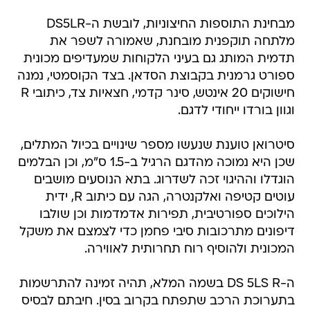
מבחינת התוספות החיצוניות, לובשת ה-DS5LR
מלתחה תוקפנית מובחנת, שאמורה לשפר את
תדמית המותג גם בעיני הלקוחות שמעדיפים מכונית
ספורט גרמנית בקבוצת הסדאן. בצד הקוסמטי, נמנה
חישוקים 20 אינטש, סינר קדמי, חצאיות צד, כיתובי R
וגוון בורדו ייחודי לדגם.
סיטרואן טוענת שנעשו מספר שינויים בכיול המתלים,
שכן היא נמוכה מהדגם הרגיל ב-1.5 ס"מ, וכן הבלמים
הוגדלו וההיגוי זכה לשדרוג. בתא הנוסעים מושבים
עוטים קטיפה ואלקנטרה, הגה עם כיתוב R, ידית
הילוכים ספורטיבית, תפירות אדמדמות וכן שולבו
דיפונים מתרכובות סיבי פחמן כדי לצמצם את משקל
המכונית ולהוסיף רוח תחרותית לאווירה.
ה-DS 5LS R בשמה המלא, תהיה זמינה להתרשמות
בתערוכת הרכב שתפתח בקרוב בסין. חיבתם לבסיס