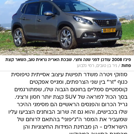
פיג'ו 2008 עודכן לפני שנה וחצי. שבכת האריה נראית טוב, השאר קצת
/
פחות
ניר בן טובים, רמי גלבוע
סוזוקי ויטרה משדר תפישת עיצוב אסייתית טיפוסית
כגוף "זר" בין שני הצרפתים, ומגייס אפקטים
קוסמטיים סמליים בחוטם הגבוה שלו, שמתורגמים
בסך הכול למראה של SUV קצת יותר חסון ורציני.
גריל הכרום והפנסים הראשיים הם מסימני ההיכר
שלו בכבישים, והוא גם זה שרוב הבוחנים הצביעו עליו
שמעביר את המסר ה"ג'יפוני" בהתאם לרוחם של
הישראלים - הן מבחינת המידות החיצוניות והן