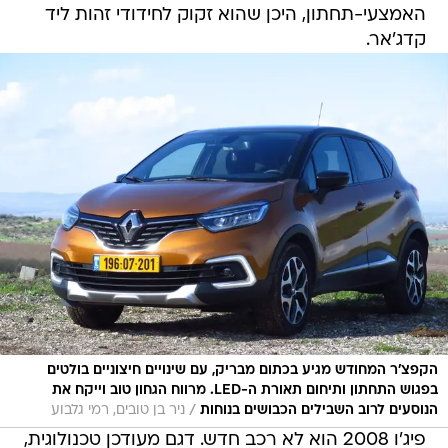
האמצעי-תחתון, היכן שהוא זקוק לחידודי זהות ליד
קדג'אר.
הקפצ'ר המחודש מגיע בכתום מבריק, עם שינויים חיצוניים בולטים
בפגוש התחתון ותיחום תאורת ה-LED. מרווח הגחון טוב וייקח את
/
הנוסעים לרוב השבילים הכבושים בנוחות
ניר בן טובים, רמי גלבוע
פיג'ו 2008 הוא לא רכב חדש. דגם מעודכן טכנולוגית,