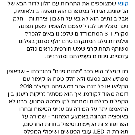
קונא
שמצופפים את התחרות עם חלון לדור הבא של
הג'יפונים. הגידול במספרם הוא תופעה בינלאומית,
אבל בינתיים הוא לא בא על חשבון יצירתיות - חלק
ניכר מצליחים לבדל עצמם ולהעמיד מפגן תצוגה
מקורי, ו-3 המתמודדים שלפנינו באים להכריז
שלמרות גילם המתקדם טרם חלף זמנם; בצילום
משותף תחת קרני שמש חורפית נראים כולם
עדכניים, נינוחים בעמידתם ומודרניים.
רנו קפצ'ר הוא רכב "מתוח פנים" בהגדרתו - שבאופן
מפתיע אגב כמעט ולא חלק טפח או קימור עם
הקליאו או כל דגם אחר במשפחה. קפצ'ר 2018
דומה מאוד לקודמו, אך הוא מסתיר זריקות ריענון בין
הקפלים בדלתות ומתחת לקו מכסה המנוע. ברנו לא
התאמצו יתר על המידה עם ענייני הטיפוח ובחרו
באופציה הנהוגה באמצע המחזור - שמירה על
הפרופורציות הקיימות וטיפול בזוויות החרטום,
תאורת ה-LED, עובי הפגושים ושיפולי המפלס