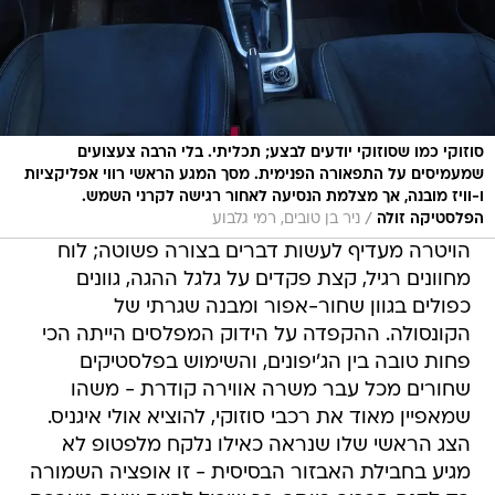
סוזוקי כמו שסוזוקי יודעים לבצע; תכליתי. בלי הרבה צעצועים
שמעמיסים על התפאורה הפנימית. מסך המגע הראשי רווי אפליקציות
ו-וויז מובנה, אך מצלמת הנסיעה לאחור רגישה לקרני השמש.
/
הפלסטיקה זולה
ניר בן טובים, רמי גלבוע
הויטרה מעדיף לעשות דברים בצורה פשוטה; לוח
מחוונים רגיל, קצת פקדים על גלגל ההגה, גוונים
כפולים בגוון שחור-אפור ומבנה שגרתי של
הקונסולה. ההקפדה על הידוק המפלסים הייתה הכי
פחות טובה בין הג'יפונים, והשימוש בפלסטיקים
שחורים מכל עבר משרה אווירה קודרת - משהו
שמאפיין מאוד את רכבי סוזוקי, להוציא אולי איגניס.
הצג הראשי שלו שנראה כאילו נלקח מלפטופ לא
מגיע בחבילת האבזור הבסיסית - זו אופציה השמורה