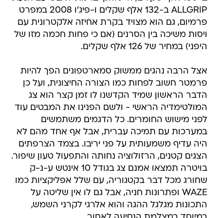
ALLGRIP ב-132 אלף שקלים ו-פיג'ו 2008 במפרט
פרמיום, גם הוא מצויד בקרת אחיזה אלקטרונית עם
ויסות משיכה בין הסרנים (אם כי פחות חכמה מזו של
היפני) במחיר של 126 אלף שקלים.
אצל הרבה נהגים ממשוק סמארטפונים הפך להיות
פרמטר חשוב לפחות כמו הצורה החיצונית, ועל כן
הדבר הראשון שמיד הקדשנו לו זמן קצר הוא צג
המולטימדיה הראשי - ולשם הפנינו את המבטים עוד
לפני מישוש החומרים. כל הדגמים משתמשים
במערכות עם תמיכה עברית, אבל אף אחד מהם לא
היה עדיף משמעותית על פני יריבו. בצמד הצרפתים
הצגים קטנים, הרזולוציה נחותה והתפעול טעון שיפור.
בויטרה תמצאו אמנם צג בגודל 10 אינטש ע-נ-ק
שחורג מכל דבר בקטגוריה, עם שלל אפליקציות כמו
WAZE ופתרונות חניה, אבל גם לו אין שליטה על
התכונות מגלגל ההגה והוא אלרגי לקרני השמש,
במיוחד במצלמת הנסיעה לאחור.