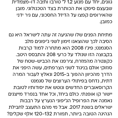
גוונים, יחד עם מנוע 1.2 ל' טורבו ותיבה דו-מצמדית
שבעצם סיפקו את הכותרת בצד הטכנולוגי. מובן
שהאירופים קפצו על הדיזל החסכוני, עם גיר ידני
כמובן.
מתיחת הפנים שלו שהגיעה זה עתה לישראל היא גם
הסיבה לכך שהוצאנו זימון לשני ג'יפונים מלב
הסגמנט; פיג'ו 2008 הוא מתחרה למוד קרבות
בקבוצה הזו שנולד על כרעי 208 והתבסס היטב.
כקונטרה מהמזרח, צירפנו את הכביש-שטח של
סוזוקי אולם בניגוד לשני הצרפתים, עשה היפני את
הדרך מהכיוון ההפוך ב-2015 ונאלץ לעבור המרה
דתית, נדחס בפיתולי הערוצים של סגמנט
הקרוסאוברים החדשים ונוטש את יסודותיו לטובת
יישור קו אופנתי. כולם ביחד, וכל אחד בנפרד מייצגים
נאמנה את הפרופיל הג'יפוני הנערץ על רבבות
ישראלים בשנת 2017. אבל מי מהם התעצב לחבילת
הנהיגה הטובה ביותר, תמורת 120-132 אלף שקלים?