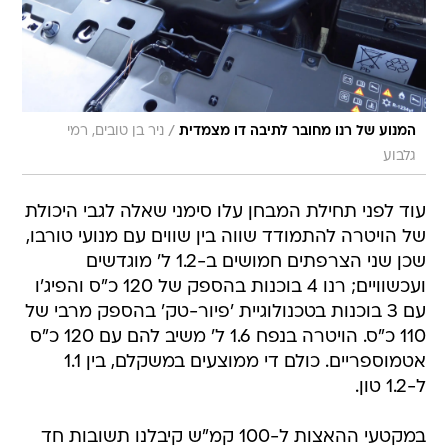
/
המנוע של רנו מחובר לתיבה דו מצמדית
ניר בן טובים, רמי
גלבוע
עוד לפני תחילת המבחן עלו סימני שאלה לגבי היכולת
של הויטרה להתמודד שווה בין שווים עם מנועי טורבו,
שכן שני הצרפתים חמושים ב-1.2 ל' מוגדשים
ועכשוויים; רנו 4 בוכנות בהספק של 120 כ"ס והפיג'ו
עם 3 בוכנות בטכנולוגיית 'פיור-טק' בהספק מרבי של
110 כ"ס. הויטרה בנפח 1.6 ל' משיב להם עם 120 כ"ס
אטמוספריים. כולם די ממוצעים במשקלם, בין 1.1
ל-1.2 טון.
במקטעי ההאצות ל-100 קמ"ש קיבלנו תשובות חד