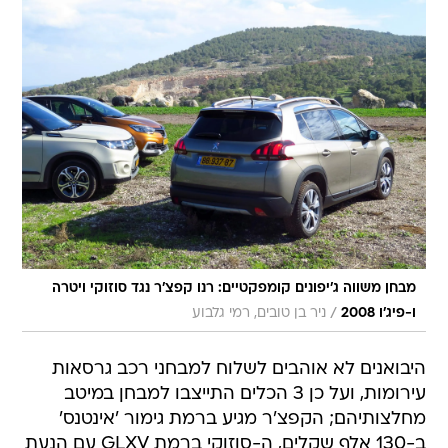
מבחן משווה ג'יפונים קומפקטיים: רנו קפצ'ר נגד סוזוקי ויטרה
/
ו-פיג'ו 2008
ניר בן טובים, רמי גלבוע
היבואנים לא אוהבים לשלוח למבחני רכב גרסאות
עירומות, ועל כן 3 הכלים התייצבו למבחן במיטב
מחלצותיהם; הקפצ'ר מגיע ברמת גימור 'אינטנס'
ב-130 אלף שקלים, ה-סוזוקי ברמת GLXV עם הנעת