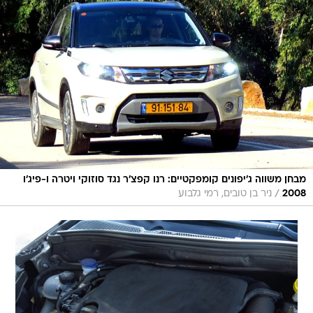
מבחן משווה ג'יפונים קומפקטיים: רנו קפצ'ר נגד סוזוקי ויטרה ו-פיג'ו
/
2008
ניר בן טובים, רמי גלבוע