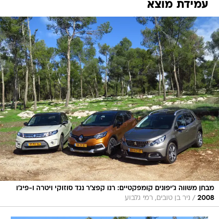
עמידת מוצא
מבחן משווה ג'יפונים קומפקטיים: רנו קפצ'ר נגד סוזוקי ויטרה ו-פיג'ו
/
2008
ניר בן טובים, רמי גלבוע