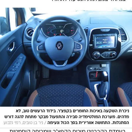
ניכרת השקעה באיכות החומרים בקפצ'ר. בידוד הרעשים טוב, לא
מדהים. מערכת המולטימדיה סבירה והתפעול מבקר מתחת להגה דורש
/
הסתגלות. התחושה אוורירית בסך הכול ונעימה
ניר בן טובים, רמי גלבוע
בעמדת הקברניט מוכיח הקפצ'ר שמריחה קוסמטית