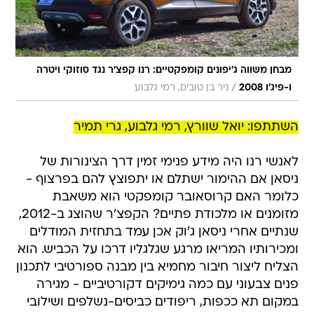
מבחן משווה ג'יפונים קומפקטיים: רנו קפצ'ר נגד סוזוקי ויטרה
/
ו-פיג'ו 2008
ניר בן טובים, רמי גלבוע
השתתפו: יואל שוורץ, רמי גלבוע, גרי תמיר
לאנשי רנו היה מידע פנימי זמין דרך הצינורות של
ניסאן אם ההימור ישתלם או יתפוצץ להם בפרצוף -
כלומר האם קרוסאובר קומפקטי הוא משאבת
מזומנים או מלכודת פתיים? הקפצ'ר שהוצג ב-2012,
שנתיים אחרי ניסאן ג'וק אכן עמד בתחזית המודלים
ומכירותיו המריאו מרגע שגלגליו דרכו על הכביש. הוא
הצליח ליצור חיבור מחמיא בין מבנה ספורטיבי לתכנון
פנים צבעוני עם כמה גימיקים דקורטיביים - מגירה
במקום תא ככפות, ריפודים כביסים-נשלפים ושילובי