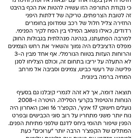
הויטרה אינן בקנה אחד עם יוצאות אירופה, והימרנו
כי נקודת התורפה הזו עשויה להטות את הכף בהיבט
זה לטובת הצרפתים. טריקה של דלתות היפני
החזירה צליל חלול של רכב שמדופן בחומרים
רדודים, כאילו נשאב המילוי בין הפח לקיר הפנימי.
למרבה הפתעתנו, בנהיגה מנהלתית בגבולות החוק
מפלס הדציבלים היה נמוך והשאיר את רחש הצמיגים
והרוחות העזות בטווח הנורמלי. אף אחד מבין ה-3
לא התעלה על יריבו בתחום זה, וכולם הצליחו לסנן
פלישה של רעשי כביש, צמיגים וסביבה אל מרחב
המחיה ברמה בינונית.
תוצאה דומה, אך לא זהה לגמרי קיבלנו גם בסעיף
הנוחות והטיפול בקרעי הסלילה. הויטרה ו-2008
נועלים חישוקי 17 אינץ', הקפצ'ר 16 ואכן האחרון היה
נוח יותר משני מתחריו על רוב סוגי הכבישים ובפרט
הפגין שיפור תהומי ביחס לדגם שלפני מתיחת הפנים.
המתלים של הקפצ'ר הרבה יותר "ערוכים" כעת