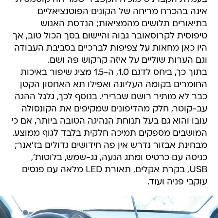
אינה בהכרח מריחה של הקונים הפוטנציאליים
בתיאורים תלושים מהמציאות; הנדסת האנוש
טיפוסית לקרוסאובר גבוה והיישום בסך הכול טוב, אך
היו כאן מחאות על צפיפות לברכיים בסביבת העבודה
וגם הערות שוליים על איזה קרקוש פה ושם.
בתוך כך, ביחס לדגם 1.0, ה-1.5 מציג שיפור באיכות
החומרים בקומה העליונה ואפילו תא האחסון הקטן
כבר לא מותיר רושם שברירי. בנוסף לכך, גלגל ההגה
עב-קוטר, חלק מהדיפונים שמקיפים את הקונסולה
עובו והוא גם בעל תנוחת הנהיגה הטובה ביותר, אם כי
המושבים מספקים תמיכה חלקית בלבד לגוף ממוצע.
מבחינת אבזור נדרש אין פה חידושים גדולים בז'אנר;
כניסה עם כרטיס ומתג הנעה, גג-שמש, בלוטות',
USB, בקרת אקלים, תאורת LED מלאה עם פנסים
עוקבי פניה ועוד.