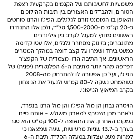
משמעיות לחשיבותם של הקגמים בקרקעית רצפת
הטורים, ולהבדלים האצורים בין תיבות ההילוכים
והאופן בו המומנט זורם לגלגלים. הפיג'ו והרנו סוחטים
כ-20 קג"מ מ-1,500-2000 סל"ד, ולכן אלו התגודדו
ראשונים מחוץ למעגל לקרב בין צילינדרים
מתוגברים; בזינוק מסחרר גלגלים, אלו עטו קדימה
כמעט ביחד ושמרו על קצב דומה במהלך המטרים
הראשונים, אך התיבה הדו-מצמדית של הקפצ'ר
דפדפה מהר יותר מתיבת ה-6 הפלנטרית (יפנית) של
הפיג'ו, ועל כן אפשרה לו להתרחק מה-2008
כשהמחט נשקה ל-80 קמ"ש ולנעול את הניצחון
בקרב המיאוץ הג'יפוני.
הויטרה נבחן הן מול הפיג'ו והן מול הרנו בנפרד,
ולאחר מכן הצטרף למאבק משולש - אותם סיים
במקום האחרון. את התאוצה ל-100 קמ"ש הוא סגר
בערך ב-13.7 שניות מרעישות, שעה שמצאנו כי
למרות מעט עצלות במעלה הסל"ד, תיבת ה-6