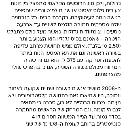
גדולות, ולכן סוג הרוכשים הקלאסי מתפצל בין זוגות
צעירים פלוס זאטוט או שניים לפנסיונרים שחפצים
בגישה נוחה לעיסוקיהם, בקרבת הבית. כל הנבחנים
שלנו מספקים תמורה הולמת לשניים עד ארבעה
נוסעים ו-2 מזוודות גדולות, כאשר מעל כולם מתבלט
הויטרה - שאמנם בסיס גלגליו הוא הצנוע ביותר
(2.50 מ' בלבד), אולם מגיש תחושת מרחב עדיפה
בשורה ראשונה וגם את תא המטען הנוח ביותר
להטענה ופריקה, עם 375 ל'. הוא גם זה שהיה
המרווח מכולם בשורה השנייה, אם כי בהפרש שולי
מהצרפתים.
ה-2008 מושיב אנשים בשורה שתיים שקועה לאחור
ונמוכה, היו שתיארו זאת כתחושה קלסטרופובית ולא
נעימה. מרווח הרגליים לא רע, סברנו כי מתאים
לגבוהי קומה, וגם המרחק של הראשים מהתקרה
בסדר גמור. על הנייר המשווה חסרים לו 4
סנטימטרים ברוחב לעומת ה-1.78 מ' של שני