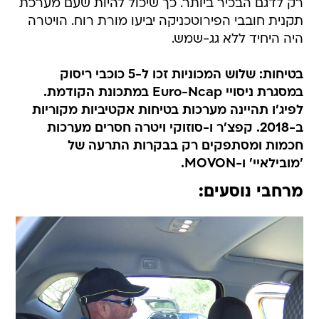
רק לדגם הבכיר ביותר. כך שיכול להיות שעם מערכת
תקנית חובבי הפירוטכניקה יביעו מורת רוח. הויטרה
היה היחיד ללא גג-שמש.
בטיחות: שלוש המכוניות זכו ל-5 כוכבי ריסוק
במסגרת ניסויי Euro-Ncap במתכונת הקודמת.
לפיג'ו תהיינה מערכות בטיחות אקטיביות מקוריות
ב-2018. קפצ'ר ו-סוזוקי ויטרה חסרים מערכות
חכמות ומסתפקים רק בבקרות התרעה של
'מובילאיי' ו-MOVON.
מרחבי נוסעים: