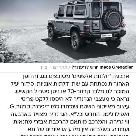
/
Ineos Grenadier יורש לדיפנדר?
אתר יצרן, יצרן
ארבעה 'חלונות אלפיניים' משובצים בגג והדופן
האחורית נפתחת עם שתי דלתות אנכיות, סידור יעיל
המוכר לנו מלנד קרוזר-70 או ניסן פטרול הקשיש.
נראה כי מעצבי הגרנדיר לא היססו ללקט פריטי
עיצוב מאייקוני השטח שנכחדו כמו דיפנדר, קרוזר, G,
ואפילו ג'ימני החדש יבל"א. הגרנדיר מצוייד בארבעה
ווי גרירה, והמרכב מותאם להרכבת אבזרי מחנאות
ועבודה. בשלב זה אין מידע או איורים של תא