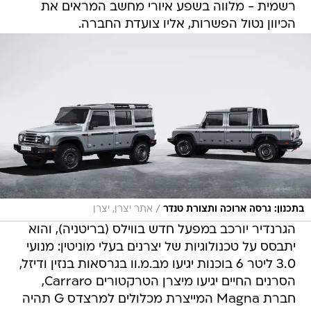
רשמית - מלווה בשפע איורי מחשב המראים את
הכיוון נטול הפשרות, אליו צועדת החברה.
/
בתכנון: גרסה ארוכה ותצורת טנדר
אתר יצרן, יצרן
הגרנדיר יורכב במפעל חדש בווילס (בריטניה), והוא
יתבסס על טכנולוגיות של יצרנים בעלי מוניטין: מנועי
3.0 ליטר 6 בוכנות יגיעו מב.מ.וו בגרסאות בנזין ודיזל,
הסרנים החיים יגיעו מיצרן הטרקטורים Carraro,
חברת Magna המייצרת מכלולים למרצדס G תהיה