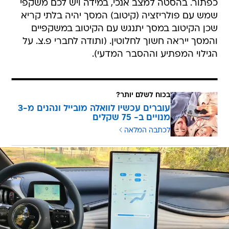
כפתור. בהסטה למצב אנכי, במידה ויש לכם משקפי
שמש עם פולריזציה (קיטוב) המסך יהיה בלתי קריא
שכן הקיטוב במסך יתנגש עם הקיטוב במשקפיים
והמסך ייראה חשוך לחלוטין. (ותודה לחברי פ.צ. על
הגילוי המפתיע וההסבר המדעי).
בכוח לשלם יותר?
עוברים עכשיו לוואלה מובייל ונהנים מ-3
מנויים ב- 75 שקלים
לכתבה המלאה