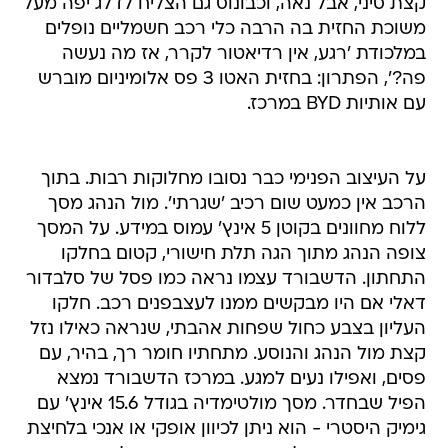
קצת סיני, אבל נאה, וכבונוס גם הצליח לדלג יפה מעל
משוכת החזית בה הרבה כלי רכב חשמליים נופלים
במלכודת 'רגע, אין רדיאטור לקרר, אז מה נעשה
פה?', הפתרון: בחזית האטו 3 פס אלומיניום מוברש
עם אותיות BYD במרכז.
על העיצוב הפנימי כבר נסובו מחלוקות רבות. בתוך
הרכב אין כמעט שום רכיב 'שגרתי'. מול הנהג מסך
ללוח מחוונים בקוטן 5 אינץ' עמוס במידע. על המסך
צופה הנהג מתוך הגה תלת חישורי, קטום בחלקו
התחתון. הדשבורד עצמו נראה כמו פסל של סלבדור
דאלי אם היו מבקשים ממנו לעצבפנים רכב. חלקו
העליון בצבע כחול שפחות אהבתי, שנראה כאילו נזל
קצת מול הנהג והנוסע. מתחתיו חומר רך, בהיר, עם
פסים, ואפילו נעים למגע. במרכז הדשבורד נמצא
הפיל שבחדר. מסך מולטימדיה בגודל 15.6 אינץ' עם
גימיק היסטרי - הוא ניתן לכיוון אופקי או אנכי בלחיצת