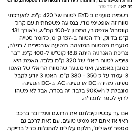
נוחות הנסיעה טובה, ההתנהגות על הצד הבטוח של הספקטרום, מרגש
/
זה לא
תומר פדר
רשמית טוענים ב BYD לטווח של 420 ק"מ. להערכתי
טווח זה אופטימי מדי. בנסיעה משפחתית עם קרוז
קונטרול אדפטיבי, המכוון ל-100 קמ"ש, ולאורך 131
ק"מ בדיוק, ירד הטווח ב-137 ק"מ, כלומר סטייה
מזערית מהטווח המוצהר. בנסיעה אגרסיבית / רגילה,
צריכת האנרגיה היתה 18.8 קוט"ש ל-100 ק"מ, דבר
שיביא לטווח ריאלי של 320 ק"מ בלבד. האמת היא
כמובן באמצע, ואני משער שהטווח הריאלי של האטו
3 יעמוד על כ 350 - 380 ק"מ. האטו 3 יודע לקבל
טעינה מהירה DC או טעינה AC. ב-DC הטעינה
מוגבלת ל 90Kwh בלבד. זה בסדר, אבל לא משהו
לרוץ לספר לחבר'ה.
אם עד עכשיו קיבלתם את הרושם שמדובר ברכב
ראוי אז אתם לא ממש טועים, עם זאת לרכב גם
מספר 'פאולים', חלקם עלולים להתגלות כדיל ברייקר.