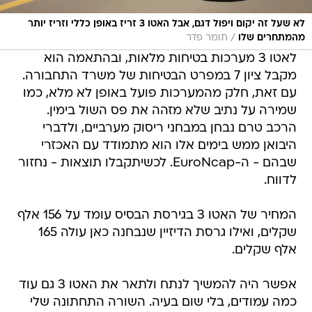
לא שעל זה יקום ויפול דגם, אבל האטו 3 זריז באופן כללי וזריז יותר
/
מהמתחרים שלו
תומר פדר
לאטו 3 מערכות בטיחות מלאות, ובהתאמה הוא
מקבל ציון 7 במפרט הבטיחות של משרד התחבורה.
עם זאת, חלק מהמערכות פועל באופן לא מלא, כמו
שמירה על נתיב שלא מזהה את פס השול בימין.
הרכב טרם נבחן במבחני ריסוק מערביים, ולדברי
היבואן ממש בימים אלו הוא מתמודד עם האכזרי
שבהם - ה-EuroNcap. לכשיתקבלו תוצאות - נחזור
לדווח.
המחיר של האטו 3 בגירסת הבסיס עומד על 156 אלף
שקלים, ואילו גרסת הדיזיין שנבחנה כאן עולה 165
אלף שקלים.
אפשר היה להמשיך לנתח ולתאר את האטו 3 גם עוד
כמה עמודים, בלי שום בעיה. השורה התחתונה שלי