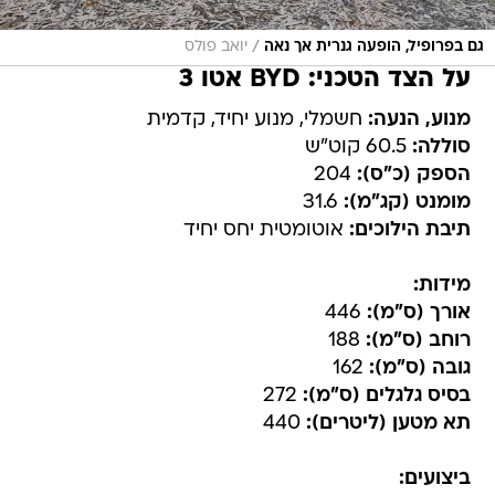
/
גם בפרופיל, הופעה גנרית אך נאה
יואב פולס
על הצד הטכני: BYD אטו 3
מנוע, הנעה:
חשמלי, מנוע יחיד, קדמית
סוללה:
60.5 קוט"ש
הספק (כ"ס):
204
מומנט (קג"מ):
31.6
תיבת הילוכים:
אוטומטית יחס יחיד
מידות:
אורך (ס"מ):
446
רוחב (ס"מ):
188
גובה (ס"מ):
162
בסיס גלגלים (ס"מ):
272
תא מטען (ליטרים):
440
ביצועים: