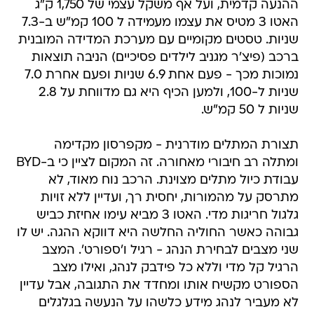
ההנעה קדמית, ועל אף משקל עצמי של 1,750 ק"ג
האטו 3 מטיס את עצמו מעמידה ל 100 קמ"ש ב-7.3
שניות. טסטים מקומיים עם מערכת המדידה המובנית
ברכב (פיצ'ר מגניב לילדים פסיכיים) הניבה תוצאות
נמוכות מכך - פעם אחת 6.9 שניות ופעם אחרת 7.0
שניות ל-100, ולמען הכיף היא גם מדווחת על 2.8
שניות ל 50 קמ"ש.
תצורת המתלים מודרנית - מקפרסון מקדימה
ומתלה רב חיבורי מאחורה. זה המקום לציין כי ב-BYD
עבודת כיול מתלים מצוינת. הרכב נוח מאוד, לא
מתרסק על מהמורות, יחסית רך, ועדיין ללא זויות
גלגול חריגות מדי. האטו 3 מביא עימו אחיזת כביש
גבוהה כאשר החוליה החלשה היא דווקא ההגה. יש לו
שני מצבים לבחירת הנהג - רגיל ו'ספורט'. המצב
הרגיל קל מדי וללא כל פידבק לנהג, ואילו מצב
הספורט מקשיח אותו ומחדד את התגובה, אבל עדיין
לא מעביר לנהג מידע כלשהו על הנעשה בגלגלים