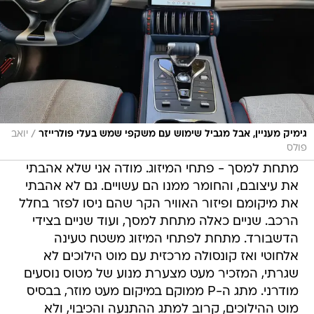
/
גימיק מעניין, אבל מגביל שימוש עם משקפי שמש בעלי פולרייזר
יואב
פולס
מתחת למסך - פתחי המיזוג. מודה אני שלא אהבתי
את עיצובם, והחומר ממנו הם עשויים. גם לא אהבתי
את מיקומם ופיזור האוויר הקר שהם ניסו לפזר בחלל
הרכב. שניים כאלה מתחת למסך, ועוד שניים בצידי
הדשבורד. מתחת לפתחי המיזוג משטח טעינה
אלחוטי ואז קונסולה מרכזית עם מוט הילוכים לא
שגרתי, המזכיר מעט מצערת מנוע של מטוס נוסעים
מודרני. מתג ה-P ממוקם במיקום מעט מוזר, בבסיס
מוט ההילוכים, קרוב למתג ההתנעה והכיבוי, ולא