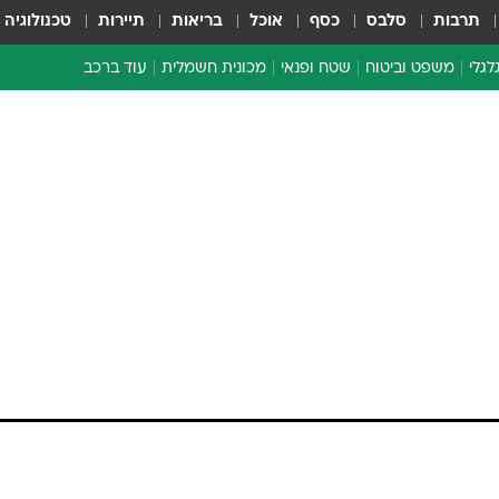
תרבות
סלבס
כסף
אוכל
בריאות
תיירות
טכנולוגיה
לגלי
משפט וביטוח
שטח ופנאי
מכונית חשמלית
עוד ברכב
ת דו-גלגלי
ביטוח רכב
י דו-גלגלי
אביזרים לרכב
ים ארוכי טווח דו-גלגלי
מכוניות חדשות
ק
מבצעים חמים
י
מבחנים ארוכי טווח
מבשלים מהשטח
אופניים
משומשות
אספנות
ספורט מוטורי
צרכנות
טכנולוגיה