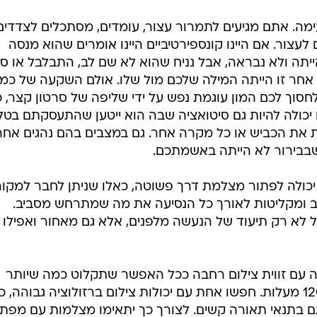
עימה. אתם מגיעים לתמרור עצור, עומדים, מסתכלים לצדדים
לעצור. אם היינו קונספירטיביים היינו אומרים שהוא מנסה
ייתה ולא נבראה, אבל נניח שהוא לא שם לב, התבלבל או ס
ב אחר זו הייתה המילה שלכם מול שלו. אולם השקעה של כמ
חסוך לכם המון עוגמת נפש על ידי שליפה של סרטון קצר, כ
יכולה להיות גם סיטואציה שבה הוא ייטען שהתעסקתם בטלפ
ת את הכביש או כל מקרה אחר. גם במצבים בהם נהגים אחר
שבבירור לא הייתה באשמתכם.
כולה לפתור מצלמת דרך פשוטה, כאלו שניתן לחבר למקור
ב ומקליטות לאורך כל הנסיעה את מה שמתרחש מסביב.
ל לא רק תיעוד של הנעשה מלפנים, אלא גם מאחור ואפילו
 עם זווית צילום רחבה ככל האפשר שתקלוט כמה שיותר
מההתרחשות, רצוי כזו של יותר מ-120 מעלות. חפשו אחת עם יכולות צילום ברזולוציה גבוהה, כ
ם בתנאי תאורה קשים. לצורך כך יתאימו מצלמות עם מפת