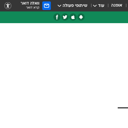
וואלה דואר
אופנה
עוד
שיתופי פעולה
קרא דואר
טגוריות
צרנים