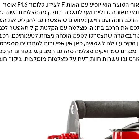
צמצם שקרוב ככל אפשר ל-1.6, בתיאור המוצר הוא יופיע עם האות F לצידו, כלומר F1.6 אומר
י תאורה גבוליים ואף לחשכה. בחלק מהמצלמות ישנה גם
כב חונה ועם חיישן זעזועים שיאפשרו גם להקליט את השנ
לכם את הרכב בחניה. מצלמה עם הקלטת קול תאפשר לכם
טר במקרה שתצטרכו לספק הוכחה ניצחת לטענותיכם. רכיב
ן הקיבוע שלה לשמשה, כאן אין אפשרות להתרשם ממפרט
ם ומכרים שמחזיקים מצלמה מהדגם המבוקש. בפורום הרכב
ורט ובו עשרות חוות דעת על מצלמות מומלצות. ביקור חו