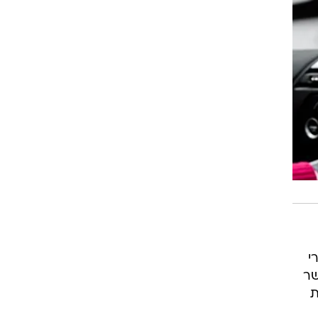
י
שר
ת