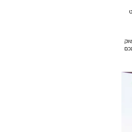
ט
וק
כם