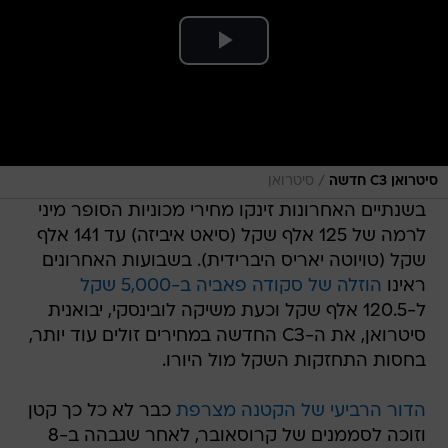
/
סיטרואן C3 חדשה
סיטרואן
בשנתיים האחרונות זינקו מחירי מכוניות הסופר מיני
לרמה של 125 אלף שקל (סיאט איביזה) עד 141 אלף
שקל (טויוטה יאריס היברידית). בשבועות האחרונים
ראינו
הוזלה של סקודה פאביה ב-5,000 שקל
ל-120.5 אלף שקל וכעת משיקה לובינסקי, יבואנית
סיטרואן, את ה-C3 החדשה במחירים זולים עוד יותר,
בחסות התחזקות השקל מול היורו.
הדור הרביעי של הקטנה מצרפת
כבר לא כל כך קטן
וזוכה לסממנים של קרוסאובר, לאחר שגבהה ב-8