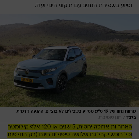
וסיוע בשמירת הנתיב עם תיקוני היגוי ועוד.
מרווח גחון של 19 ס"מ מסייע בשבילים לא בוציים, ההנעה קדמית
/
בלבד
רונן טופלברג
האחריות ארוכה יחסית, 5 שנים או 120 אלף קילומטר
וכל רוכש יקבל גם שלושה טיפולים חינם (רק החלפות