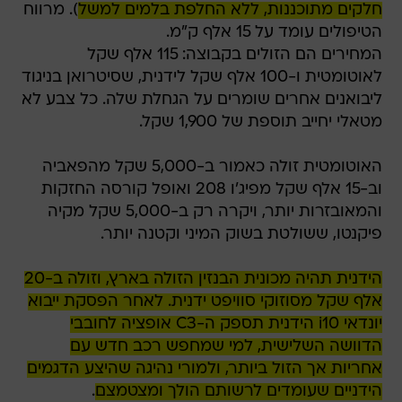
חלקים מתוכננות, ללא החלפת בלמים למשל
). מרווח
הטיפולים עומד על 15 אלף ק"מ.
המחירים הם הזולים בקבוצה: 115 אלף שקל
לאוטומטית ו-100 אלף שקל לידנית, שסיטרואן בניגוד
ליבואנים אחרים שומרים על הגחלת שלה. כל צבע לא
מטאלי יחייב תוספת של 1,900 שקל.
האוטומטית זולה כאמור ב-5,000 שקל מהפאביה
וב-15 אלף שקל מפיג'ו 208 ואופל קורסה החזקות
והמאובזרות יותר, ויקרה רק ב-5,000 שקל מקיה
פיקנטו, ששולטת בשוק המיני וקטנה יותר.
הידנית תהיה מכונית הבנזין הזולה בארץ, וזולה ב-20
אלף שקל מסוזוקי סוויפט ידנית. לאחר הפסקת ייבוא
יונדאי i10 הידנית תספק ה-C3 אופציה לחובבי
הדוושה השלישית, למי שמחפש רכב חדש עם
אחריות אך הזול ביותר, ולמורי נהיגה שהיצע הדגמים
הידניים שעומדים לרשותם הולך ומצטמצם
.