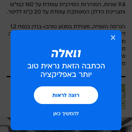
9.8 שניות, המהירות המירבית עומדת על 160 קמ"ש
ותצריכת הדלק המשולבת עומדת על 20 ק"מ לליטר.
הגרסה השנייה, מצוידת במנוע טורבו-בנזין בנפח 1.2
ליטר (בעל שרשרת תזמון), שמפיק 101 כ"ס. מנוע זה
משודך לתיבה ידנית עם שישה הילוכים ויחד הם
מאפשרים זינוק מעמידה ל-100 קמ"ש תוך 10.6
שניות, מהירות מרבית של 160 קמ"ש וצריכת דלק
משולבת של 17.9 קמ"ל.
עוד בוואלה
איך נראה עתיד ההשקעות בנדל"ן:
להצליח בשוק משתנה בעידן של חוסר
ודאות
בשיתוף CofaceBdi