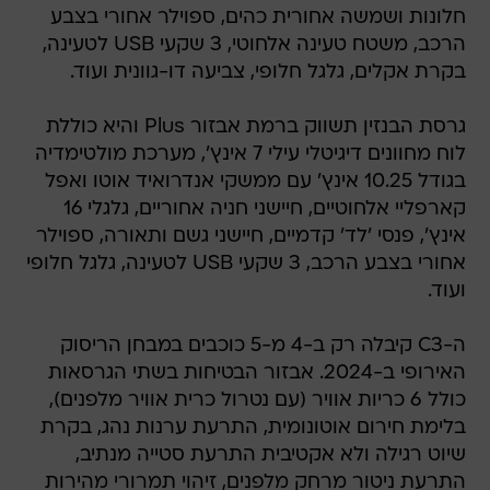
חלונות ושמשה אחורית כהים, ספוילר אחורי בצבע
הרכב, משטח טעינה אלחוטי, 3 שקעי USB לטעינה,
בקרת אקלים, גלגל חלופי, צביעה דו-גוונית ועוד.
גרסת הבנזין תשווק ברמת אבזור Plus והיא כוללת
לוח מחוונים דיגיטלי עילי 7 אינץ', מערכת מולטימדיה
בגודל 10.25 אינץ' עם ממשקי אנדרואיד אוטו ואפל
קארפליי אלחוטיים, חיישני חניה אחוריים, גלגלי 16
אינץ', פנסי 'לד' קדמיים, חיישני גשם ותאורה, ספוילר
אחורי בצבע הרכב, 3 שקעי USB לטעינה, גלגל חלופי
ועוד.
ה-C3 קיבלה רק ב-4 מ-5 כוכבים במבחן הריסוק
האירופי ב-2024. אבזור הבטיחות בשתי הגרסאות
כולל 6 כריות אוויר (עם נטרול כרית אוויר מלפנים),
בלימת חירום אוטונומית, התרעת ערנות נהג, בקרת
שיוט רגילה ולא אקטיבית התרעת סטייה מנתיב,
התרעת ניטור מרחק מלפנים, זיהוי תמרורי מהירות