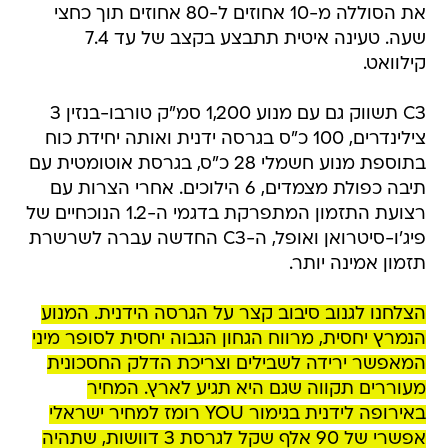
את הסוללה מ-10 אחוזים ל-80 אחוזים תוך כחצי
שעה. טעינה איטית תתבצע בקצב של עד 7.4
קילוואט.
C3 תשווק גם עם מנוע 1,200 סמ"ק טורבו-בנזין 3
צילינדרים, 100 כ"ס בגרסה ידנית ואותה יחידת כוח
בתוספת מנוע חשמלי 28 כ"ס, בגרסת אוטומטית עם
תיבה כפולת מצמדים, 6 הילוכים. אחרי הצרות עם
רצועת התזמון המתפרקת בדגמי ה-1.2 הנוכחיים של
פיג'ו-סיטרואן ואופל, ה-C3 החדשה עברה לשרשרת
תזמון אמינה יותר.
הצלחנו לגנוב סיבוב קצר על הגרסה הידנית. המנוע
הנמרץ יחסית, מרווח הגחון הגבוה יחסית לסופר מיני
המאפשר ירידה לשבילים וצריכת הדלק החסכונית
מעוררים תקווה שגם היא תגיע לארץ. המחיר
באירופה לידנית בגימור YOU רומז למחיר ישראלי
אפשרי של 90 אלף שקל לגרסת 3 דוושות, שתהיה