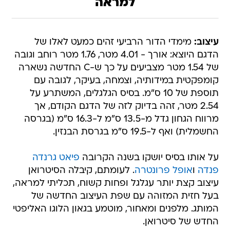
למראה
עיצוב:
מימדי הדור הרביעי זהים כמעט לאלו של
הדגם היוצא: אורך - 4.01 מטר, 1.76 מטר רוחב וגובה
של 1.54 מטר מצביעים על כך ש-C החדשה נשארה
קומפקטית במידותיה, וצמחה, בעיקר, לגובה עם
תוספת של 10 ס"מ. בסיס הגלגלים, המשתרע על
2.54 מטר, זהה בדיוק לזה של הדגם הקודם, אך
מרווח הגחון גדל מ-13.5 ס"מ ל-16.3 ס"מ (בגרסה
החשמלית) ואף ל-19.5 ס"מ בגרסת הבנזין.
על אותו בסיס יושקו בשנה הקרובה
פיאט גרנדה
פנדה
ו
אופל פרונטרה
. לעומתם, קיבלה הסיטרואן
עיצוב קצת יותר עגלגל ופחות קשוח, תכליתי למראה,
בעל חזית המזוהה עם שפת העיצוב החדשה של
המותג. מלפנים ומאחור, מוטמע בגאון הלוגו האליפטי
החדש של סיטרואן.