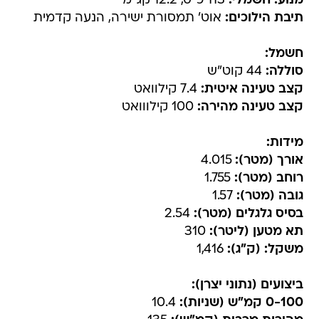
מנוע: חשמלי:
113 כ"ס, 12.2 קג"מ
תיבת הילוכים:
אוט' תמסורת ישירה, הנעה קדמית
חשמל:
סוללה:
44 קוט"ש
קצב טעינה איטית:
7.4 קילוואט
קצב טעינה מהירה:
100 קילווואט
מידות:
אורך (מטר):
4.015
רוחב (מטר):
1.755
גובה (מטר):
1.57
בסיס גלגלים (מטר):
2.54
תא מטען (ליטר):
310
משקל: (ק"ג):
1,416
ביצועים (נתוני יצרן):
0-100 קמ"ש (שניות):
10.4