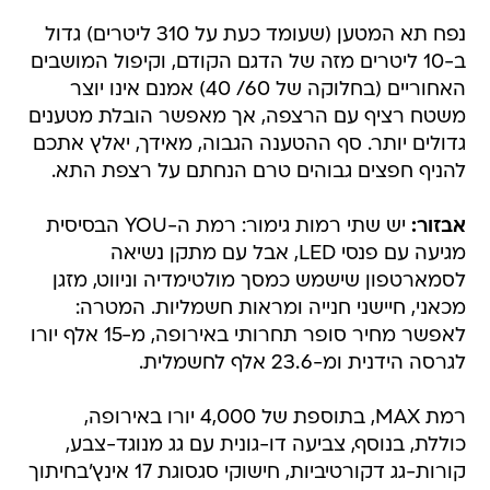
נפח תא המטען (שעומד כעת על 310 ליטרים) גדול
ב-10 ליטרים מזה של הדגם הקודם, וקיפול המושבים
האחוריים (בחלוקה של 60/ 40) אמנם אינו יוצר
משטח רציף עם הרצפה, אך מאפשר הובלת מטענים
גדולים יותר. סף ההטענה הגבוה, מאידך, יאלץ אתכם
להניף חפצים גבוהים טרם הנחתם על רצפת התא.
אבזור:
יש שתי רמות גימור: רמת ה-YOU הבסיסית
מגיעה עם פנסי LED, אבל עם מתקן נשיאה
לסמארטפון שישמש כמסך מולטימדיה וניווט, מזגן
מכאני, חיישני חנייה ומראות חשמליות. המטרה:
לאפשר מחיר סופר תחרותי באירופה, מ-15 אלף יורו
לגרסה הידנית ומ-23.6 אלף לחשמלית.
רמת MAX, בתוספת של 4,000 יורו באירופה,
כוללת, בנוסף, צביעה דו-גונית עם גג מנוגד-צבע,
קורות-גג דקורטיביות, חישוקי סגסוגת 17 אינץ'בחיתוך