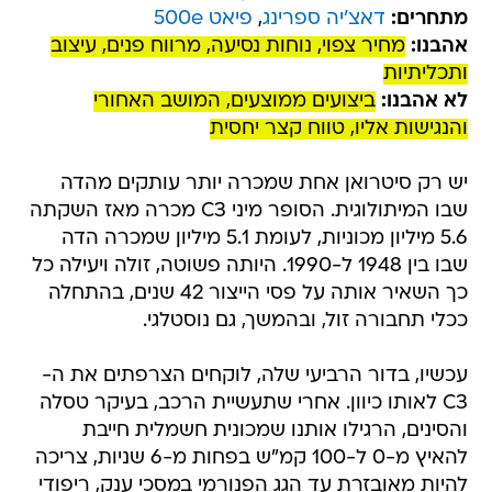
מתחרים:
דאצ'יה ספרינג
,
פיאט 500e
אהבנו:
מחיר צפוי, נוחות נסיעה, מרווח פנים, עיצוב
ותכליתיות
לא אהבנו:
ביצועים ממוצעים, המושב האחורי
והנגישות אליו, טווח קצר יחסית
יש רק סיטרואן אחת שמכרה יותר עותקים מהדה
שבו המיתולוגית. הסופר מיני C3 מכרה מאז השקתה
5.6 מיליון מכוניות, לעומת 5.1 מיליון שמכרה הדה
שבו בין 1948 ל-1990. היותה פשוטה, זולה ויעילה כל
כך השאיר אותה על פסי הייצור 42 שנים, בהתחלה
ככלי תחבורה זול, ובהמשך, גם נוסטלגי.
עכשיו, בדור הרביעי שלה, לוקחים הצרפתים את ה-
C3 לאותו כיוון. אחרי שתעשיית הרכב, בעיקר טסלה
והסינים, הרגילו אותנו שמכונית חשמלית חייבת
להאיץ מ-0 ל-100 קמ"ש בפחות מ-6 שניות, צריכה
להיות מאובזרת עד הגג הפנורמי במסכי ענק, ריפודי