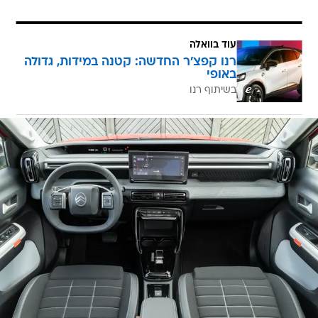
עוד בוואלה
רנו קפצ'ר החדשה: קטנה במידות, גדולה
באופי
בשיתוף רנו