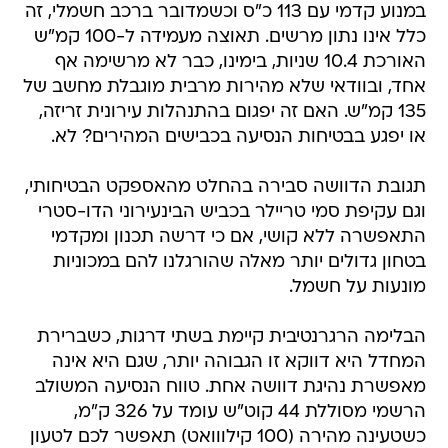
במנוע קדמי עם 113 כ"ס וכשמדובר ברכב חשמלי, זה
כלל אינו נתון מרשים. תאוצה מעמידה ל-100 קמ"ש
האורכת 10.4 שניות, בימינו, כבר לא מרשימה אף
אחד, ובוודאי שלא מהירות מרבית מוגבלת מחשב של
135 קמ"ש. האם זה יפגום בהתנהלות עירונית זריזה,
או יפגע בבטיחות הנסיעה בכבישים המהירים? לא.
תגובת הדוושה סבירה בהחלט מהאספקט הבטיחותי,
וגם עקיפת סמי טריילר בכביש הבינעירוני הדו-סטרי
התאפשרה ללא קושי, אם כי דרשה תכנון ומקדמי
בטחון גדולים יותר מאלה שהורגלנו להם במכוניות
מונעות על חשמל.
הבלימה הרגרנטיבית קיימת בשתי דרגות, כשברירת
המחדל היא דווקא זו הגבוהה יותר, שגם היא אינה
מאפשרת נהיגת דוושה אחת. טווח הנסיעה המשולב
הרשמי מסוללת 44 קוט"ש עומד על 326 ק"מ,
כשטעינה מהירה (100 קילווואט) תאפשר לכם לטעון