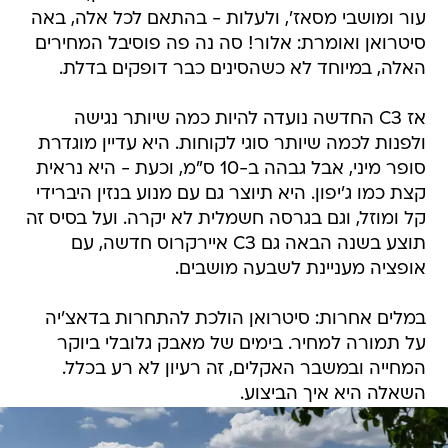
עור ומושבי מסאז', ולעלות - בהתאם לכל אלה, באה
סיטרואן ואומרת: אלור! סה נה פה פוסיבל המחירים
האלה, במיוחד לא כשהסינים כבר דופקים בדלת.
אז C3 החדשה נועדה להיות כמה שיותר נגישה
ולפנות לכמה שיותר סוגי לקוחות. היא עדיין מוגדרת
סופר מיני, אבל גבהה ב-10 ס"מ, וכעת - היא נראית
קצת כמו ג'יפון. היא תיוצר גם עם מנוע בנזין היברידי
קל ומוזל, וגם בגרסה חשמלית לא יקרה. ועל בסיס זה
תוצע בשנה הבאה גם C3 איירקרוס חדשה, עם
אופציה מעניינת לשבעה מושבים.
במלים אחרות: סיטרואן הולכת להתחרות בדאצ'יה
על תמורה למחיר. בימים של מאבק גלובלי ביוקר
המחייה ובמשבר האקלים, זה רעיון לא רע בכלל.
השאלה היא איך הביצוע.