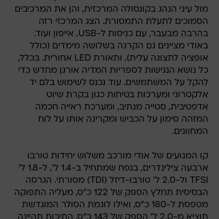
מול עיני הנהג בקונסולה המרכזית, והן את המרכיבים
הסמוכים לתעלת התמסורת. הצג המרכזי רזה
בהרבה מבעבר, עם כניסות ל-USB, אייפון ועוד.
באודי מציינים גם הקרנה בשלושה מימדים (כולל
אופציה לתצוגה עלית), ותאורת LED אחורית. בכלל,
כל נושא הנגישות לספריות המדיה אורגן מחדש כדי
להקל על המשתמשים. עוד נכנס לשימוש בלם יד
אלקטרוני ומערכות בטיחות כגון בקרת שיוט
אדפטיבית, סטייה מנתיב, ומערכת ראייה חכמה
המזהה סימון על הכביש ומקרינה אותו על לוח
המחוונים.
קו המנועים של אודי מורכב משלוש יחידות טורבו
ארבעה צילינדרים, בנפח שמתחיל ב-1.4 ל', ל-1.8 ל'
TFSI ול-2.0 ל' טורבו-דיזל (TDI) מסורתי. הגרסה
הבסיסית תחלץ הספק של 122 כ"ס, מעליה התפוקה
מטפסת ל-180 כ"ס, ואילו לוגמת הסולר המוגדשת
תוציא מ-2.0 ל' הספק של 143 כ"ס. התיבות תהיינה