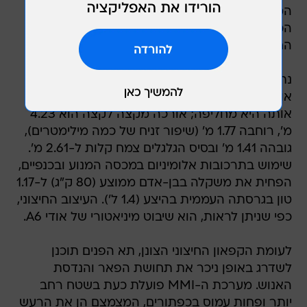
המתבקשת היא, האם תמשיך אודי להוביל מול
הכוחות החדשים של ב.מ.וו ומרצדס (ה-A קלאס
החדשה).
נתחיל דווקא עם מה שנותר כמעט על כינו: המידות.
אודי A3 החדשה שומרת על היקפיה בדומה לגרסה
אותה היא מחליפה; אורכה מקצה לקצה הוא 4.23
מ', רוחבה 1.77 מ' (שיפור זניח של כמה מילימטרים),
גובהה 1.41 מ' ובסיס הגלגלים צמח קלות ל-2.61 מ'.
שימוש בתרכובות אלומיניום במכסה המנוע ובכנפיים,
הפחית את משקלה בבן-אדם ממוצע (80 ק"ג) ל-1.17
טון בגרסתה העממית בהיצע (1.4 ל'). העיצוב החיצוני,
כפי שניתן לראות, הוא שיבוט מיניאטורי של אודי A6.
לעומת הקפאון החיצוני הצונן, תא הפנים תוכנן
לשדרג באופן ניכר את תחושת הפאר והנדסת
האנוש. מערכת ה-MMI פועלת כעת בשטח רחב
יותר ופחות עמוס בכפתורים, המצמצם הן את הרעש