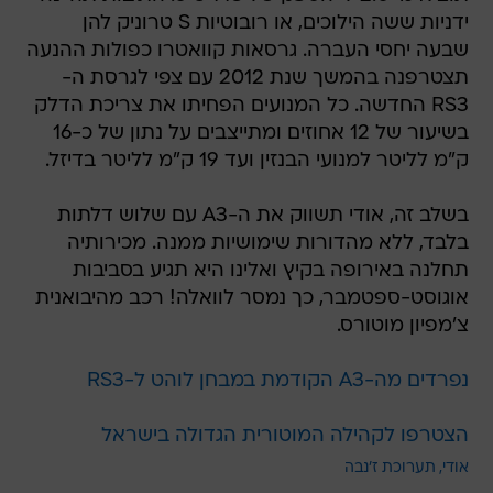
ידניות ששה הילוכים, או רובוטיות S טרוניק להן
שבעה יחסי העברה. גרסאות קוואטרו כפולות ההנעה
תצטרפנה בהמשך שנת 2012 עם צפי לגרסת ה-
RS3 החדשה. כל המנועים הפחיתו את צריכת הדלק
בשיעור של 12 אחוזים ומתייצבים על נתון של כ-16
ק"מ לליטר למנועי הבנזין ועד 19 ק"מ לליטר בדיזל.
בשלב זה, אודי תשווק את ה-A3 עם שלוש דלתות
בלבד, ללא מהדורות שימושיות ממנה. מכירותיה
תחלנה באירופה בקיץ ואלינו היא תגיע בסביבות
אוגוסט-ספטמבר, כך נמסר לוואלה! רכב מהיבואנית
צ'מפיון מוטורס.
נפרדים מה-A3 הקודמת במבחן לוהט ל-RS3
הצטרפו לקהילה המוטורית הגדולה בישראל
אודי
תערוכת ז'נבה