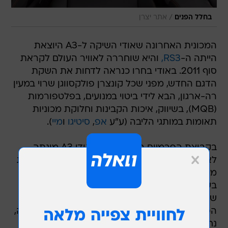
/
בחלל הפנים
אתר יצרן
המכונית האחרונה שאודי השיקה ל-A3 היוצאת
הייתה ה-
RS3,
והיא שוחררה לאוויר העולם לקראת
סוף 2011. באודי בחרו כנראה לדחות את השקת
הדגם החדש, מפני שכל קונצרן פולקסווגן שרוי במעין
רה-ארגון, הבא לידי ביטוי במנועים, בפלטפורמות
(MQB), בשיווק, איכות הקבינות וחלוקת מכוניות
תאומות במותגי הליבה (ע"ע
אפ
,
סיטיגו
ו
מיי
).
בקבוצת הפרמיום הקומפקטית, אודי A3 מונתה
לאמת מידה בשל הוותק שצברה. המכונית הגרמנית
מיוצרת מאז 1996 והחליפה דורות רק פעם אחת
בשנת 2003, ומאז הסתפקה במיני-מתיחות פנים,
שלרוב התרכזו בתחום יחידות ההנעה או אבזור
הפנים. עתה, ערב סיום יום הבכורות בתערוכת ז'נבה,
נחשף הדור השלישי של אודי A3 והשאלה