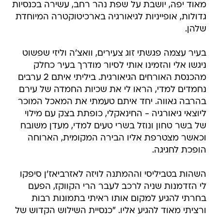
מאוד יפה, יושבת על שפת נהר רחב, עשירה בכנסיות
גדולות, אופייניות לגיאורגיה בארכיטוקטרה המיוחדת
שלהן.
בעיר עצמה פגשתי זוג צעירים, וואצ'ה וליזי שפשוט
ניגשו אלי והזמינו אותי לסיור מודרך בעיר כחלק
מהכנסת האורחים הגיאורגית. ביליתי איתם 2 ערבים
נחמדים למדי, הראו לי את שכיות החמדה של עירם
בהרבה גאווה. יחד איתם טעמתי את המאכל המוכר
ליוצאי גיאורגיה - החינאקלי, כופתת בצק עם מילוי
של בשר טחון ונוזל בשרי טעים למדי, מעדן משובח
וכאשר מצטרפת אליו הבירה המקומית, הארוחה
הופכת לחגיגה.
השהות בטביליסי וההמתנה לויזה לאזרביאז'ן סיפקו
לי הזדמנות שניה לרכב לעבר הרי הקווקז, הפעם
בחרתי להגיע למקום אותו ראיתי בתמונות רבות
ורציתי מאוד להגיע אליו. "כנסיית השילוש הקדוש של