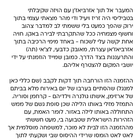
המעבר אל תוך אזרביאז'ן עם הויזה שקיבלתי
בטביליסי היה זריז ויעיל ודי מהר מצאתי עצמי בתוך
ירוק שהפך כמעט בלי ששמתי לב למדבר צהוב
וחשוף מצמחיה ככל שהתקרבתי לבירה באקו. חויה
אחת יקשה עלי לשכוח - באחד מימי הרכיבה בתוך
אזרביאז'אן עצרתי, מאובק כדבעי, לצ'אי (תה)
והתרעננות בצד הדרך. כמובן שמייד הוזמנתי על ידי
יושבי המקום להצטרף אליהם.
ההזמנה הזו הורחבה תוך דקות לקבב (שם כללי כאן
למנגל) שהסתיים בערבו של יום באירוח מלא בביתם
של ארזימן, אישתו גולנרה וילדיהם - קרחמן וסוריה.
התמזל מזלי באותו הלילה שכן סופת גשם של ממש
התחוללה באותו לילה באזור. לומר האמת, עם
הזהירות הישראלית שטבועה בי, מעט חששתי
מההזמנה הזו לבית לא מוכר, למשפחה מוסלמית אך
לאט לאט הומסו שרידי ההיסוס שבי ושקעתי לתוך