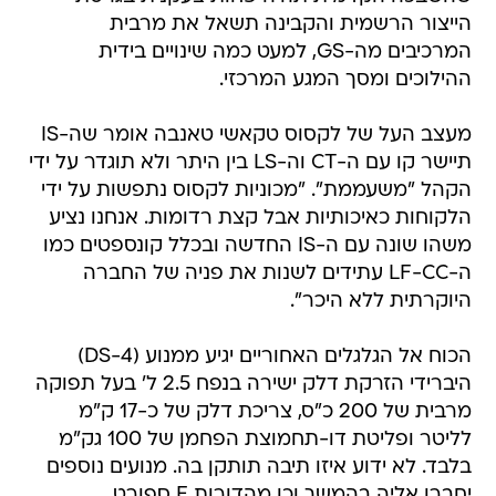
הייצור הרשמית והקבינה תשאל את מרבית
המרכיבים מה-GS, למעט כמה שינויים בידית
ההילוכים ומסך המגע המרכזי.
מעצב העל של לקסוס טקאשי טאנבה אומר שה-IS
תיישר קו עם ה-CT וה-LS בין היתר ולא תוגדר על ידי
הקהל "משעממת". "מכוניות לקסוס נתפשות על ידי
הלקוחות כאיכותיות אבל קצת רדומות. אנחנו נציע
משהו שונה עם ה-IS החדשה ובכלל קונספטים כמו
ה-LF-CC עתידים לשנות את פניה של החברה
היוקרתית ללא היכר".
הכוח אל הגלגלים האחוריים יגיע ממנוע (DS-4)
היברידי הזרקת דלק ישירה בנפח 2.5 ל' בעל תפוקה
מרבית של 200 כ"ס, צריכת דלק של כ-17 ק"מ
לליטר ופליטת דו-תחמוצת הפחמן של 100 גק"מ
בלבד. לא ידוע איזו תיבה תותקן בה. מנועים נוספים
יחברו אליה בהמשך וכן מהדורות F ספורט