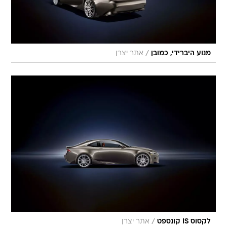
/
מנוע היברידי, כמובן
אתר יצרן
/
לקסוס IS קונספט
אתר יצרן