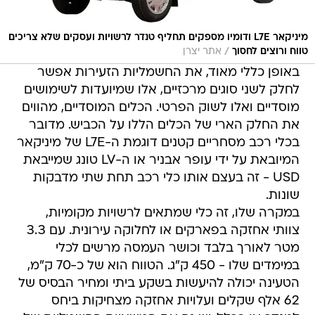
מיניקאר L7E ודומיו מספקים תחליף טנדר לרשויות ועסקים שלא צריכים
/
טווח ורוצים לחסוך
אתר יצרן
באופן כללי מאוד, את החשמליות הזעירות אפשר
לחלק לשני סוגים מרכזיים, אלו שמיועדות לשימושים
מוסדיים ואלו לשוק הפרטי. הכלים המוסדיים, מהווים
את החלק הארי של הכלים הללו על הכביש. מדובר
בכלי רכב מסחריים קטנים דוגמת ה-L7E של מיניקאר
המיובאת על ידי עופר אבניר או ה-LV טונג שמייבאת
USD - זה בעצם אותו כלי רכב תחת שתי מדבקות
שונות.
במקרה שלו, זה כלי שמתאים לרשויות מקומיות,
צוותי אחזקה בפארקים או לחלוקה עירונית. עם 3.3
מטר לאורך בלבד וכושר העמסה מרשים לכלי
במימדים שלו - 450 ק"ג. הטווח הוא של כ-70 ק"מ,
הטעינה יכולה להיעשות בשקע ביתי ומחיר הבסיס של
62 אלף שקלים ועלויות אחזקה מצחיקות ביחס