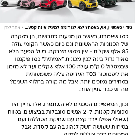
/
טודיי סאנשיין, אוי, באמת? יצא לנו דומה למיני? איזה קטע...
אתר יצרן
כמו שאמרנו, כאשר הן מגיעות כחדשות, הן במקרה
של הסנוניות הראשונות וגם כיום כאשר הקומי עולה
85 אלף שקלים - אין ממש הצדקה. בשל הפער הלא
מאוד גדול בינה לבין מכונית "אמיתית" כמו פיקנטו
שבמסלול 0 ק"מ עולה 100 אלף שקלים ועד לא מזמן
את ליפמוטור T03 העדיפה עליה משמעותית
במחירים נמוכים יותר. אבל מה קורה בחלוף השנים?
פה יש כבר עניין אחר.
נכון, המאפיינים הטכניים לא השתפרו. אלו עדיין יהיו
מכוניות קטנות, ל-2 אנשים מוגבלות בביצועים, בטווח
(שאולי אפילו יירד קצת עם שחיקת הסוללה) ועם
בטיחות שעושה חשק לנהוג בה עם קסדה. אבל
המחירים כבר צוללים למטה.