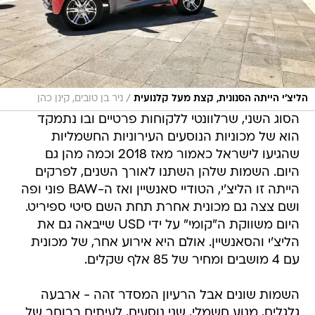
/
הליצ'י הייתה הסנונית, קצת מעל קלנועית
ניר בן טובים, קינן כהן
הסוג השני, שרלוונטי ללקוחות פרטיים ובו נתמקד
הוא של מכוניות הנוסעים העירוניות החשמליות
שהגיעו לישראל כאמור מאז 2018 וכמה מהן גם
היום. השמות שלהן השתנו לאורך השנים, לפרקים
הייתה זו הליצ'י, הטודיי סאנשיין ואז ה-BAW פוני ופה
ושם צצה גם מכונית אחרת תחת השם סיטי ספיריט.
היום משווקת ה"קומי" על ידי USD שייבאה גם את
הליצ'י והסאנשיין. אולם היא אירוע אחר, של מכונית
עם 4 מושבים ומחיר של 85 אלף שקלים.
השמות שונים אבל הרעיון המסדר זהה - ארבעה
גלגלים, מנוע חשמלי, שני נוסעים, לעיתים ברוחב של