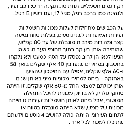
רק דגמים חשמליים תחת סוג תקינה חדש: רכב זעיר,
ולנהיגה כמו ברכב רגיל, מגיל 17, ועם רשיון B רגיל..
על הכבישים מתחילות לעלות מכוניות חשמליות
זעירות המיועדות לשני נוסעים, בעלות טווח נסיעה
קצר ומהירות מירבית מוגבלת של עד 80 קמ"ש,
שהותירה אותן בעיקר בתוך תחומי הערים. כשהן
הגיעו לכאן הן לרוב נפסלו על הסף, כמעט ולא נלקחו
בחשבון. במחירים שנעו בין 40 אלף שקלים בואך 58
ו-60 אלף שקלים, אפילו עם החיסכון שהציעו
באחזקה - ביחס למחירי מכוניות מיני באותן שנים
אותן יכולתם למצוא החל מ-60 אלף שקלים. זו הייתה
סוזוקי סלריו, לא בדיוק מכונית להיכל התהילה
המוטורי, אבל ביחס לאותן חשמליות זעירות זו הייתה
מכונית של ממש, שלא הייתה מוגבלת בטווח או
לתחום העירוני, הייתה יכולה להושיב 4 נוסעים וידעתם
שתוכלו למכור לכל אחד.