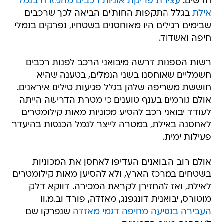
חדשים.
עצירת פריקת אוניות רכבים מהמזרח בנמל
אילת
בגלל התקפות החות'ים הביאה לכך שרכבים
שבימים רגילים היו מאוחסנים בשטחיו, נפרקים בנמלי
חיפה ואשדוד.
רשות הספנות דרשה מיבואני הרכב לפנות רכבים
חשמליים שאוחסנו בשני הנמלים, בטענה שהיא
חוששת משריפה שלהן בגלל פגיעות טילים איראנים.
אולם גורמים בענף טוענים כי מטרת הדרישה הייתה
לעודד יבואני רכב להסיע מכוניות מאות קילומטרים
לאחסנה באילת, במטרה לייצר לנמל הכנסות בהיעדר
פעילות ימית.
אולם רוב היבואנים העדיפו לאחסן את המכוניות
בשטחים במרכז הארץ, ולא להסיען מאות קילומטרים
לאילת, ואז להחזירן לקראת המכירה. דווקא דלק
מוטורס, יבואנית דונגפנג, מאזדה, פורד וב.מ.וו
העבירה בנסיעה מחיפה דגמי מאזדה
שנפרקו שם