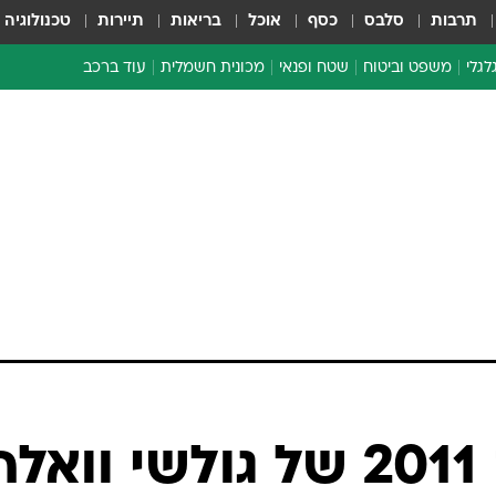
תרבות
סלבס
כסף
אוכל
בריאות
תיירות
טכנולוגיה
לגלי
משפט וביטוח
שטח ופנאי
מכונית חשמלית
עוד ברכב
ת דו-גלגלי
ביטוח רכב
י דו-גלגלי
אביזרים לרכב
ים ארוכי טווח דו-גלגלי
מכוניות חדשות
ק
מבצעים חמים
י
מבחנים ארוכי טווח
מבשלים מהשטח
אופניים
משומשות
אספנות
ספורט מוטורי
צרכנות
מכונית השנה 2011 של גולשי וואל
טכנולוגיה