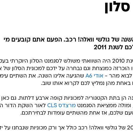
סלון
בטיחות
סדנאות ושיפורים
דעות
כל הכתבות
ארכיון מדורים
ס
נה של גולשי וואלה! רכב. הפעם אתם קובעים מי
לשנת 2011
כתבו לנו
פ
אביזרים לרכב
ה
אחד המבחנים החשובים שערכנו בשנת 2010 היה השוואתי משולש לסגמנט הסלון היוקרתי 
ט
 הוכרזה כמנצחת וגם נבחרה על ידכם למכונית הסלון של 
 לבוא מהר -
אודי A6
שהגיעה אלינו השנה. את השתיים עימת
באחת מהן נמליץ לכם לקרוא אותו שוב.
נה הן בתת הקטגוריה למכוניות קופה ארבע דלתות. גם כאן
ומולה ממציאת הסגמנט
מרצדס CLS
לאור השקת הדור הש
הטעם שלכם, אז אחת מהשתיים עומדות לבחירתכם.
נזכיר שוב כי משאל מכונית השנה 2011 של גולשי וואלה! רכב כולל אך ורק מכוניות שנבחנו על י