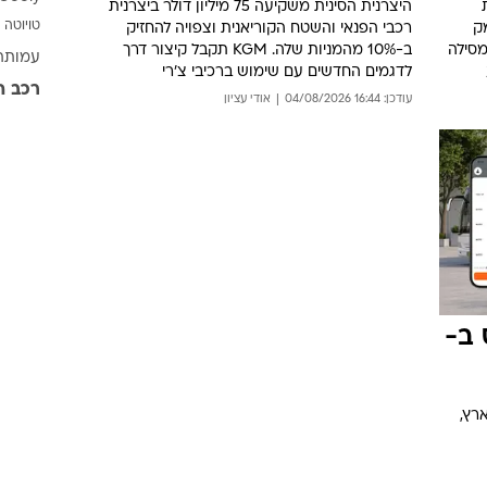
היצרנית הסינית משקיעה 75 מיליון דולר ביצרנית
טויוטה
עמק
רכבי הפנאי והשטח הקוריאנית וצפויה להחזיק
מסילה
ב-10% מהמניות שלה. KGM תקבל קיצור דרך
עמותת 
לדגמים החדשים עם שימוש ברכיבי צ'רי
רכב ה
עודכן: 16:44 04/08/2026
אודי עציון
 ב-
ארץ,