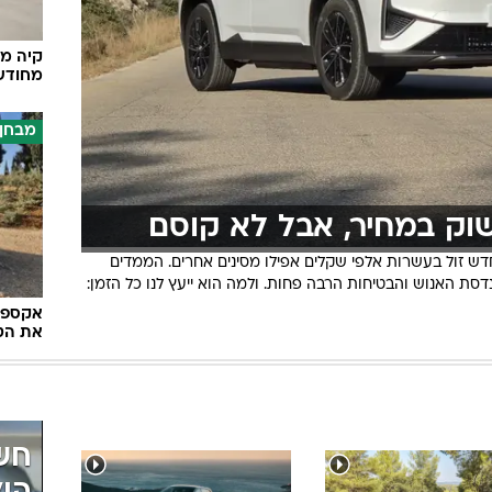
בטיחות
סדנאות ושיפורים
קיה מש
מחודש
דעות
כל הכתבות
מבחן 
ארכיון מדורים
ס
כתבו לנו
פ
אביזרים לרכב
ה
 שוק במחיר, אבל לא קוסם
ט
 החדש זול בעשרות אלפי שקלים אפילו מסינים אחרים. הממדים
דסת האנוש והבטיחות הרבה פחות. ולמה הוא ייעץ לנו כל הזמן:
את הטו
 לכם
נהיגה בלעדית
חשמ