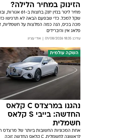
הזינוק במחיר הלילה?
שקל למכל. כדי שבפעם הבאה לא תרגישו כז
מכה בכיס, הנה כמה המלצות על חשמליות, ד
פלאג אין והיברידים
עודכן: 18:35 01/08/2026
אודי עציון
השקה עולמית
נהגנו במרצדס C קלאס
החדשה: בייבי S קלאס
חשמלית
אחת המכוניות החשובות ביותר של מרצדס ה
לראשונה לחשמלית. C קלאס החדשה זוכה