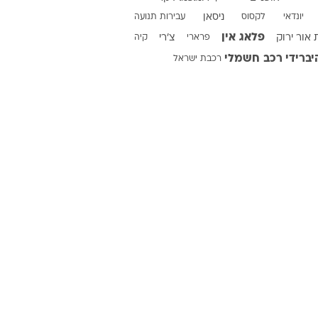
יונדאי
לקסוס
ניסאן
עבירות תנועה
פלאג אין
אור ירוק
פרארי
צ'רי
קיה
יברידי
רכב חשמלי
רכבת ישראל