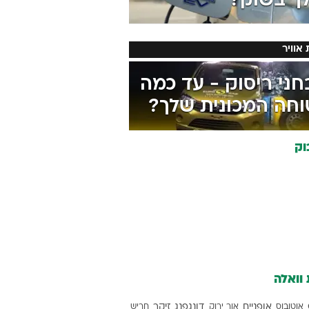
לך בשוק?
 אוויר
ני ריסוק - עד כמה
וחה המכונית שלך?
וק
 וואלה
אוטובוס
אופניים
אור ירוק
דונגפנג
זיקר
חריש