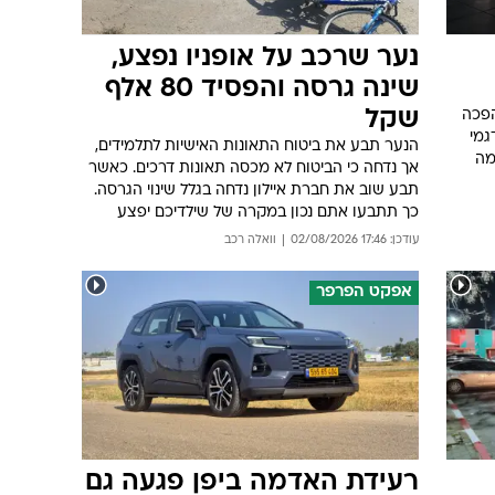
נער שרכב על אופניו נפצע,
שינה גרסה והפסיד 80 אלף
שקל
הפכה
גמי
הנער תבע את ביטוח התאונות האישיות לתלמידים,
מה
אך נדחה כי הביטוח לא מכסה תאונות דרכים. כאשר
תבע שוב את חברת איילון נדחה בגלל שינוי הגרסה.
כך תתבעו אתם נכון במקרה של שילדיכם יפצע
עודכן: 17:46 02/08/2026
וואלה רכב
אפקט הפרפר
רעידת האדמה ביפן פגעה גם