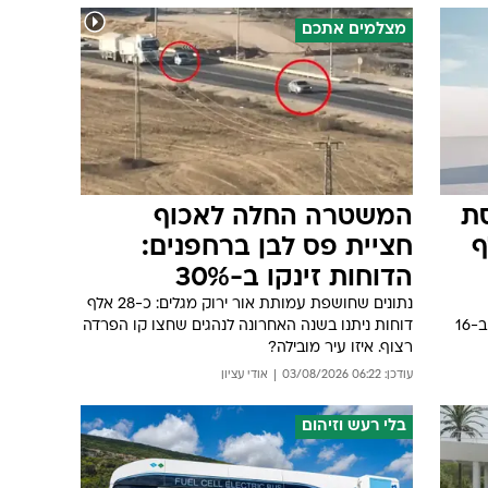
מצלמים אתכם
סת
המשטרה החלה לאכוף
17 אלף
חציית פס לבן ברחפנים:
הדוחות זינקו ב-30%
נתונים שחושפת עמותת אור ירוק מגלים: כ-28 אלף
מחוזק, תא נוסעים משודרג וגרסת בסיס זולה ב-16
דוחות ניתנו בשנה האחרונה לנהגים שחצו קו הפרדה
רצוף. איזו עיר מובילה?
עודכן: 06:22 03/08/2026
אודי עציון
בלי רעש וזיהום