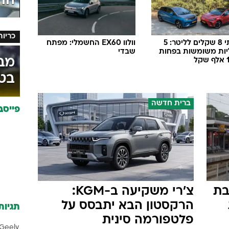
הו
כריות
עד מתי 8 שקלים לליטר: 5
וולוו EX60 החשמלי: מפתח
ות משומשות בפחות
שבדי
מבח
בט
ברית חדשה
פייסב
בת
צ'רי משקיעה ב-KGM:
הרקסטון הבא יתבסס על
תגיות
פלטפורמה סינית
Geely