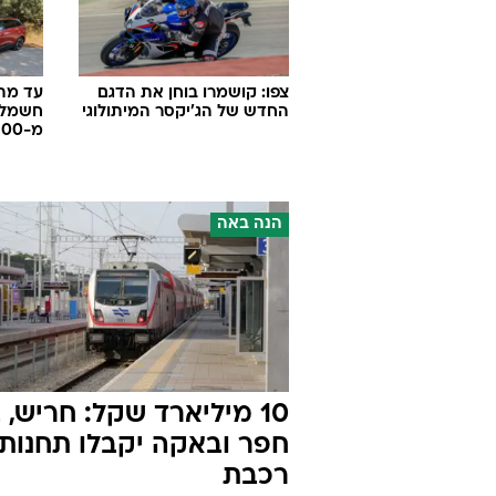
צפו: קושמרו בוחן את הדגם
החדש של הג'יקסר המיתולוגי
חשמלי
מ-100 אלף שקל
הנה באה
10 מיליארד שקל: חריש, 
חפר ובאקה יקבלו תחנות
רכבת