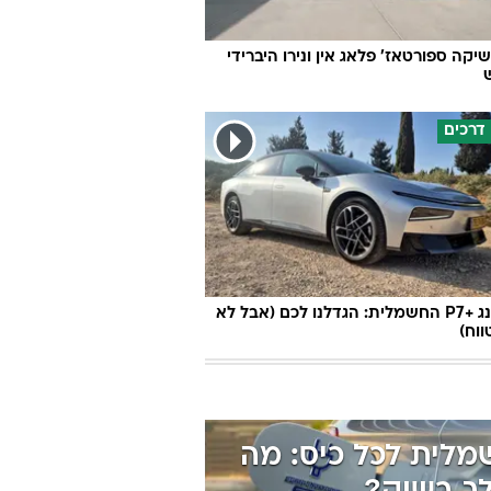
יקה ספורטאז' פלאג אין ונירו היברידי
דרכים
וגרים שנה
וטו רצח
עברת בעלות
וטאלוס
אקספנג +P7 החשמלית: הגדלנו לכם (אבל לא
וח)
לית לכל כיס: מה