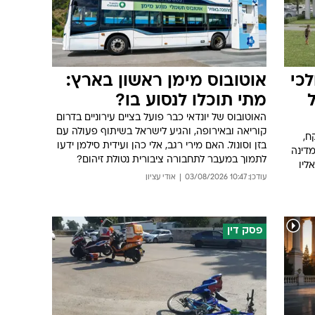
כי
אוטובוס מימן ראשון בארץ:
מתי תוכלו לנסוע בו?
האוטובוס של יונדאי כבר פועל בציים עירוניים בדרום
קוריאה ובאירופה, והגיע לישראל בשיתוף פעולה עם
ח,
בזן וסונול. האם מירי רגב, אלי כהן ועידית סילמן ידעו
מדינה
לתמוך במעבר לתחבורה ציבורית נטולת זיהום?
ליו
עודכן: 10:47 03/08/2026
אודי עציון
פסק דין