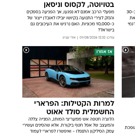
בטויוטה, לקסוס וניסאן
מחיר ליטר בנזין יזנק בחצות ב-61 אגורות, ובכ-30
מפעלי הרכב אמנם לא נפגעו, אך הפגיעה בספקים
את
והנזק לצירי התנועה בקיושו יובילו לאובדן ייצור של
גמי
כ-10,000 מכוניות. האם נרגיש את העיכובים גם
בישראל?
עודכן: 12:32 01/08/2026
אודי עציון
אז אמרו
למרות הקטילות: הפרארי
החשמלית סולד אאוט
הלוצ'ה חטפה אש ממעריצי המותג, המנייה צללה
והמעצב של אפל חטף ביקורת. אלא שהסינים ועשירי
ופכת
עמק הסיליקון התנפלו - ואיפשרו לפרארי לעמוד