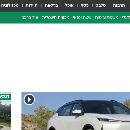
תרבות
סלבס
כסף
אוכל
בריאות
תיירות
טכנולוגיה
לגלי
משפט וביטוח
שטח ופנאי
מכונית חשמלית
עוד ברכב
ת דו-גלגלי
ביטוח רכב
י דו-גלגלי
אביזרים לרכב
ים ארוכי טווח דו-גלגלי
מכוניות חדשות
ק
מבצעים חמים
י
מבחנים ארוכי טווח
מבשלים מהשטח
אופניים
משומשות
דגמים
אספנות
ספורט מוטורי
צרכנות
טכנולוגיה