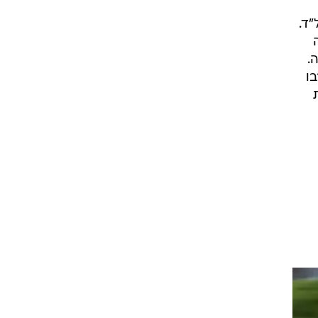
ק 140 כ"ס ב-4,600 סל"ד ו-22.4 קג"מ ב-1,480 סל"ד.
ותה
יחסי העברה.
 ליטרים טורבו
ת