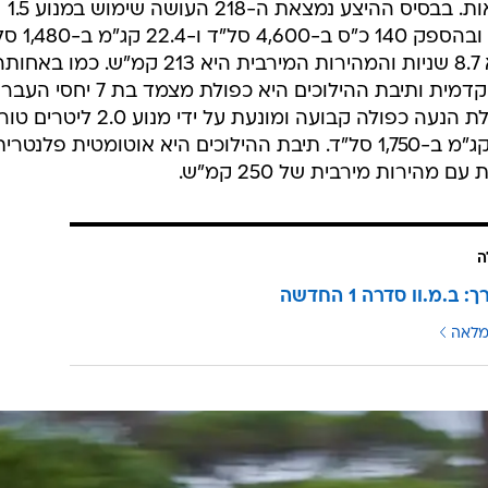
סדרה 2 גראן קופה תגיע בשתי גרסאות. בבסיס ההיצע נמצאת ה-218 העושה שימוש במנוע 1.5
ליטרים טורבו בעל שלושה צילינדרים ובהספ
בגרסה זו התאוצה ל-100 קמ"ש היא 8.7 שניות והמהירות המירבית היא 213 קמ"ש. כמו באח
בתצורת החמש דלתות, ההנעה היא קדמית ותיבת ההילוכים היא כפולת מצמד בת 7 
הגרסה השנייה היא ה-M235 שמקבלת הנעה כפולה קבועה ומונעת על ידי מנוע 2.0
עם 306 כ"ס ב-5,000 סל"ד ו-54.9 קג"מ ב-1,750 סל"ד. תיבת ההילוכים היא אוטומטית פלנטרי
ה
ב.מ.וו סדרה 1 החדשה
מלאה