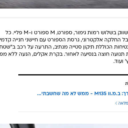
מבחינת רמות גימור, גרסת ה-218 תשווק בשלוש רמות גימור, ספורט, M ספורט ו-M פליי. כל
ל החלקה אלקטרוני, גרסת הספורט עם חיישני חנייה קדמיי
טיחות הכוללת תיקון סטייה מנתיב, התרעה על רכב ב"שטח
 תנועה חוצה בנסיעה לאחור. בקרת אקלים, הנעה ללא מפ
ה
M1 - ממש לא מה שחשבתי...
מלאה