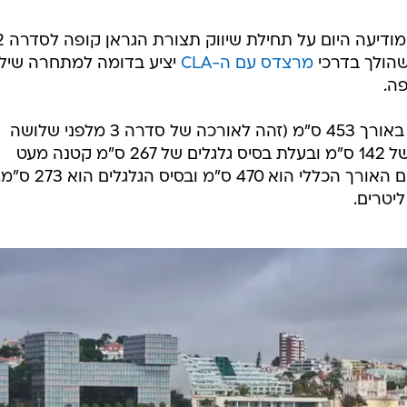
דלק מוטורס, יבואנית ב.מ.וו לישראל מודיע
שהולך בדרכי
מרצדס עם ה-CLA
יציע בדומה למתחרה שילו
המתכון הבסיסי דומה, אבל המכונית באורך 453 ס"מ (זהה לאורכה של סדרה 3 מלפני שלושה
דורות), ברוחב של 180 ס"מ, הגובה של 142 ס"מ ובעלת בסיס גלגלים של 267 ס"מ קטנה מעט
במידותיה מהמתחרה של מרצדס. שם האורך הכללי הוא