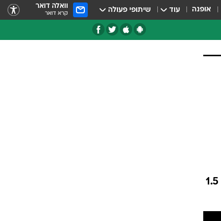
וואלה דואר
אופנה
עוד
שיתופי פעולה
קרא דואר
טגוריות
צרנים
ב.מ.וו מוסיפה את גרסת הקופה 4 דלתות של סדרה 1 להיצע הדגמים בישראל. מנועי 1.5