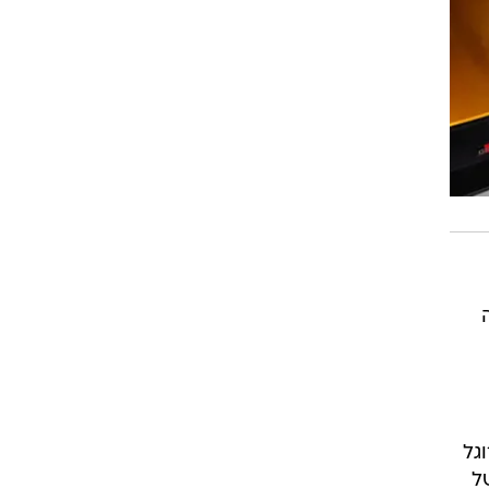
עשה
קרוגל
של