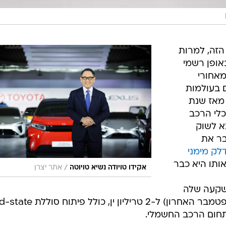
הזה, למרות
אופן רשמי
מאחורי
 בעולמות
מאז שנת
כלי הרכב
ועם הראב4 EV שיצא לשוק
רחיבה כבר את
לק מימני
ותו היא כבר
/
אקידו טויודה נשיא טויוטה
אתר יצרן
שקעה שלה
בסוללות מ-1.5 טריליון ין (הכרזה מספטמבר האחרון) ל-2 טריליון י
חום הרכב החשמלי.