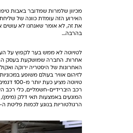
מכיוון שלמרות שמדובר באבות טיפוס 
האירוע הזה עומדת כוונה של שליחת
את זה, לא אומר שאנחנו לא עושים 
בהרבה...
לטויוטה לא ממש בער לקפוץ על העג
אחרות. החברה שמושקעת בעסק ההיברידי
האחרונות של היסטריה ירוקה ואקולו
לזיהום אוויר בעולם משופע במכוניות 
טויוטה מ
רכב היברידיים-חשמליים, כלי רכב הי
הרגולטוריות בנוגע לכמות פליטת ה-CO2 של המכוניות שלה והאיום בקנסות פשוט לא היו רלוונטיים.