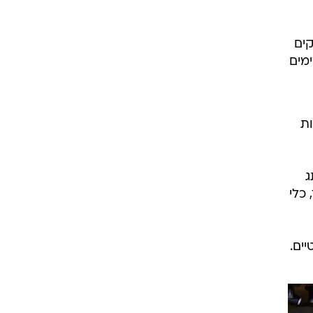
קים
מים
ת
ג
, כלי