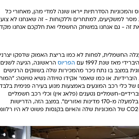
והמכוניות הסדרתיות ייראו שונה למדי מהן, מאחורי כל
 מסר למשקיעים, למתחרים וללקוחות - זה שאנחנו לא צוע
את זה - גם אנחנו במשחק החשמלי ואת חלקכם אנחנו מקדי
לה החשמלית, לפחות לא כמו בריצת האמוק שדפקו יצרניו
 מאז שנת 1997 עם
הפריוס
הראשונה, הגיעה לשנים
גית במצב בו נתח ניכר מהמכירות שלה בשווקים הרגישים
היברידיות. או כמו שאמר אקידו טויודה נשיא טויוטה: "המות
ציע כעת יותר מ-100 דגמים של כלי רכב המונעים באמצעות מנוע בעירה פנימית בלבד
ברידיים-חשמליים נטענים (פלאג אין) וכלי רכב חשמליים
המונעים באמצעות תאי דלק (מימן), בלמעלה מ-170 מדינות ואזורים". במצב הזה, הדרישות