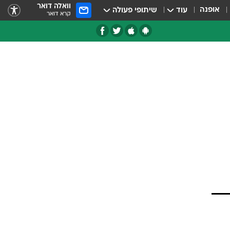
וואלה דואר
אופנה
עוד
שיתופי פעולה
קרא דואר
טגוריות
צרנים