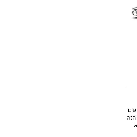
פים
הזה
א