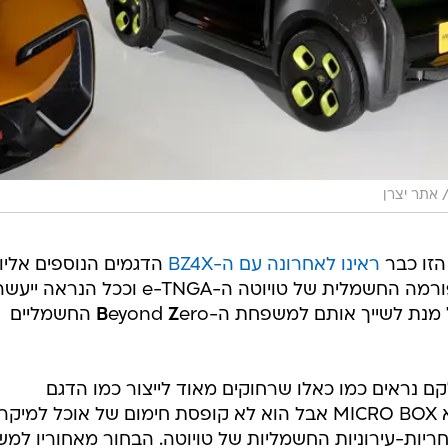
אתר יצרן
הזו כבר
ראינו לאחרונה עם ה-BZ4X
הדגמים הנוספים אליו
בשנים הקרובות יעשו שימוש בפלטפורמה החשמלית של טויוטה ה-e-TNGA וככל הנראה יי
Z
eyond
B
ero החשמליים
, חלקם נראים כמו כאלו שרחוקים מאוד לייצור כמו הדגם
הירוק-שחור בתמונה למעלה שנקרא MICRO BOX אבל הוא לא קופסת חימום של אוכל למי
ן בסדרת ה-BOX - המסחריות-עירוניות החשמליות של טויוטה. הבחור מאחוריו למ