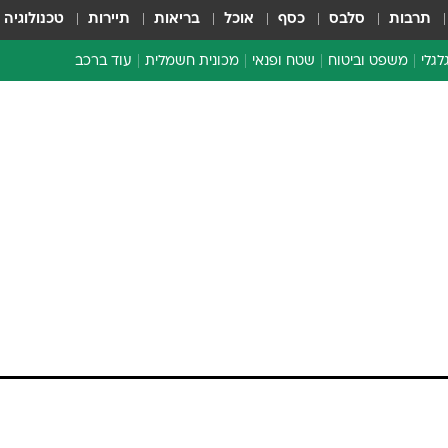
תרבות
סלבס
כסף
אוכל
בריאות
תיירות
טכנולוגיה
לגלי
משפט וביטוח
שטח ופנאי
מכונית חשמלית
עוד ברכב
ת דו-גלגלי
ביטוח רכב
י דו-גלגלי
אביזרים לרכב
ים ארוכי טווח דו-גלגלי
מכוניות חדשות
ק
מבצעים חמים
י
מבחנים ארוכי טווח
מבשלים מהשטח
אופניים
משומשות
אספנות
ספורט מוטורי
צרכנות
טכנולוגיה