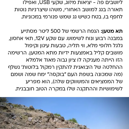
ליושבים פה - יציאות מיזוג, שקעי USB, ואפילו
תאורה בגג למושב האחורי, משהו שיצרניות נוטות
לחפף בו, בטח כשיש גג שמש פנורמי במכוניות.
תא מטען:
הנפח הרשמי של 500 ליטר מסתייע
במבנה רבוע ונוח לשימוש. עם שקע 12V, תאי אחסון,
גלגל חלופי מלא, ווי תליה, טבעות עיגון וקיפול
מושבים קליל באמצעות ידיות מתא המטען. הרשימה
הזו הייתה מעניקה לו ציון גבוה מאוד אלמלא
ההחלטה של היבואנית להתקין רמקול בלוטות' נשלף
(מה שמכונה בשפת העם "בוקסה" ימח שמה ושמם
של הממציאים והמשווקים שלה), הוא מפריע
לשימושיות וההתקנה שלו במקרה הטוב חובבנית.