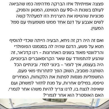
פצצה אמיתית? איזו הברקה מדהימה כמו שהביאה
לעולם בשנות ה-90 עם הטווינגו, המגאן והסניק,
מכוניות שהטיסו את היצרנית הזו למעלה? קשה
לשים אצבע על דגם אחד ממש משמעותי עם סמל
המעוין.
ואם זה היה רק זה ניחא, הבעיה הייתה שכדי להוסיף
חטא על פשע, הדגם שהיה לה בסגמנט הפופולרי
והרלוונטי מאוד בשנים האחרונות - רנו קדג'אר, זה
שהגיע להתמודד עם שאר הקרוסאוברים הבינוניים,
היה בעצמו, איך לומר - בינוני למדי. ובינתיים הכל
השתנה מסביב, השוק הפך לתחרותי מאי פעם,
החשמליות מנסות לפתות את הלקוחות, המחירים
טיפסו. במילים אחרות, על מנת לחזור למשחק ועם
שאיפה לנצח בו, לרנו צריך להיות משהו אחר לגמרי.
האם האוסטרל הוא אחר לגמרי?