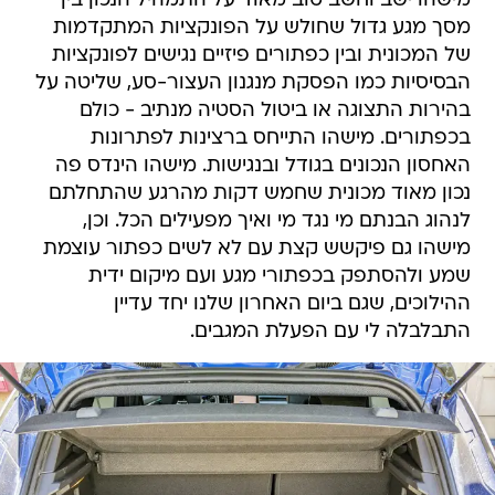
מישהו ישב וחשב טוב מאוד על התמהיל הנכון בין
מסך מגע גדול שחולש על הפונקציות המתקדמות
של המכונית ובין כפתורים פיזיים נגישים לפונקציות
הבסיסיות כמו הפסקת מנגנון העצור-סע, שליטה על
בהירות התצוגה או ביטול הסטיה מנתיב - כולם
בכפתורים. מישהו התייחס ברצינות לפתרונות
האחסון הנכונים בגודל ובנגישות. מישהו הינדס פה
נכון מאוד מכונית שחמש דקות מהרגע שהתחלתם
לנהוג הבנתם מי נגד מי ואיך מפעילים הכל. וכן,
מישהו גם פיקשש קצת עם לא לשים כפתור עוצמת
שמע ולהסתפק בכפתורי מגע ועם מיקום ידית
ההילוכים, שגם ביום האחרון שלנו יחד עדיין
התבלבלה לי עם הפעלת המגבים.