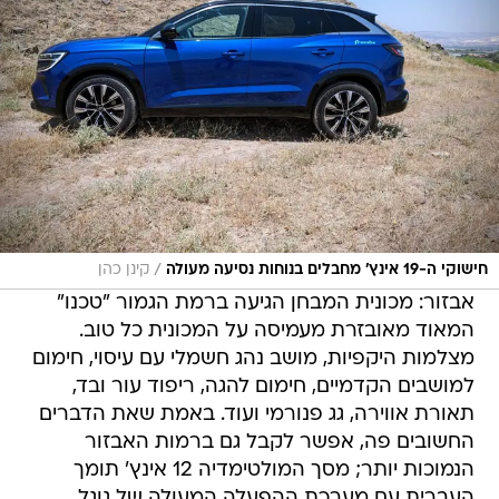
/
חישוקי ה-19 אינץ' מחבלים בנוחות נסיעה מעולה
קינן כהן
אבזור: מכונית המבחן הגיעה ברמת הגמור "טכנו"
המאוד מאובזרת מעמיסה על המכונית כל טוב.
מצלמות היקפיות, מושב נהג חשמלי עם עיסוי, חימום
למושבים הקדמיים, חימום להגה, ריפוד עור ובד,
תאורת אווירה, גג פנורמי ועוד. באמת שאת הדברים
החשובים פה, אפשר לקבל גם ברמות האבזור
הנמוכות יותר; מסך המולטימדיה 12 אינץ' תומך
העברית עם מערכת ההפעלה המעולה של גוגל,