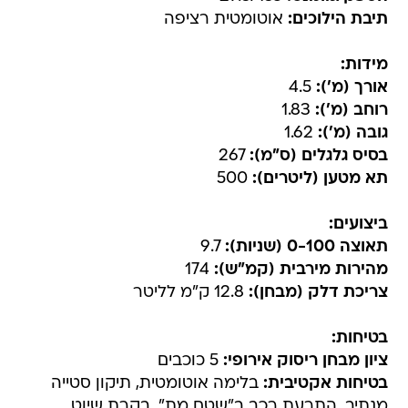
תיבת הילוכים:
אוטומטית רציפה
מידות:
אורך (מ'):
4.5
רוחב (מ'):
1.83
גובה (מ'):
1.62
בסיס גלגלים (ס"מ):
267
תא מטען (ליטרים):
500
ביצועים:
תאוצה 0-100 (שניות):
9.7
מהירות מירבית (קמ"ש):
174
צריכת דלק (מבחן):
12.8 ק"מ לליטר
בטיחות:
ציון מבחן ריסוק אירופי:
5 כוכבים
בטיחות אקטיבית:
בלימה אוטומטית, תיקון סטייה
מנתיב, התרעת רכב ב"שטח מת", בקרת שיוט