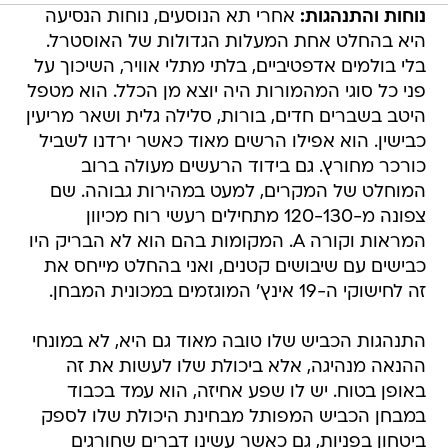
נוחות והתנהגות:
אחרי תא הנוסעים, נוחות הנסיעה
היא בהחלט אחת המעלות הגדולות של האוסטרל.
בלי בולמים אדפטיביים, בלתי מתלי אוויר, השיכוך על
פני כל סוגי המהמורות היה יוצא מן הכלל. הוא מטפל
היטב בשברים חדים, בורות, סלילה גלית ושאר מריעין
כבישין. הוא אפילו הרשים מאוד כאשר ירדנו לשביל
כורכר מחורץ. גם בידוד הרעשים מעולה ברוב
המוחלט של המקרים, למעט במהירות גבוהה. שם
צפונה מ-120-130 מתחילים רעשי רוח מכיוון
המראות וקורה A. המקומות בהם הוא לא הבריק היו
כבישים עם שיבושים קטנים, ואני בהחלט מייחס את
זה לחישוקי ה-19 אינץ' המוגזמים במכונית המבחן.
התנהגות הכביש שלו טובה מאוד גם היא, לא במונחי
ההנאה מנהיגה, אלא ביכולת שלו לעשות את זה
באופן בטוח. יש לו שפע אחיזה, הוא עמד בכבוד
במבחן הכביש המפותל מבחינת היכולת שלו לספק
ביטחון בפניות, גם כאשר עשינו דברים שחורגים