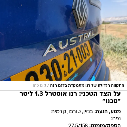
/
התקווה הגדולה של רנו מתמקדת בדגם הזה
קינן כהן
על הצד הטכני: רנו אוסטרל 1.3 ליטר
"טכנו"
מנוע, הנעה:
בנזין, טורבו, קדמית
נפח:
הספק/מומנט:
27.5/158