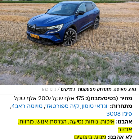
/
נאה, מאופק, מתרחק מצעקנות וגימיקים
קינן כהן
מחיר (בסיס/מבחן):
175 אלף שקל/200 אלף שקל
מתחרות:
יונדאי טוסון
,
קיה ספורטאז'
,
טויוטה ראב4
,
פיג'ו 3008
אהבנו:
איכות, נוחות נסיעה, הנדסת אנוש, מרווח,
אבזור
לא אהבנו:
מנוע, ביצועים