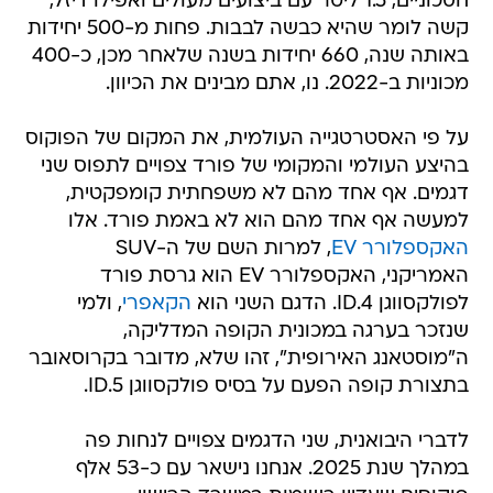
חסכוניים, 1.5 ליטר עם ביצועים מעולים ואפילו דיזל,
קשה לומר שהיא כבשה לבבות. פחות מ-500 יחידות
באותה שנה, 660 יחידות בשנה שלאחר מכן, כ-400
מכוניות ב-2022. נו, אתם מבינים את הכיוון.
על פי האסטרטגייה העולמית, את המקום של הפוקוס
בהיצע העולמי והמקומי של פורד צפויים לתפוס שני
דגמים. אף אחד מהם לא משפחתית קומפקטית,
למעשה אף אחד מהם הוא לא באמת פורד. אלו
האקספלורר EV
, למרות השם של ה-SUV
האמריקני, האקספלורר EV הוא גרסת פורד
לפולקסווגן ID.4. הדגם השני הוא
הקאפרי
, ולמי
שנזכר בערגה במכונית הקופה המדליקה,
ה"מוסטאנג האירופית", זהו שלא, מדובר בקרוסאובר
בתצורת קופה הפעם על בסיס פולקסווגן ID.5.
לדברי היבואנית, שני הדגמים צפויים לנחות פה
במהלך שנת 2025. אנחנו נישאר עם כ-53 אלף