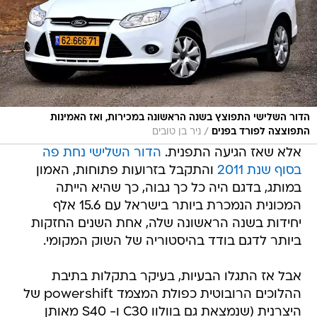
הדור השלישי התפוצץ בשנה הראשונה במכירות, ואז האמינות
/
התפוצצה לפורד בפנים
ניר בן טובים
אלא שאז הגיעה התפנית.
הדור השלישי נחת פה
בסוף שנת 2011
והתקבל בזרועות פתוחות, האמון
במותג, בדגם היה כל כך גבוה, כך שהיא הייתה
המכונית הנמכרת ביותר בישראל עם 15.6 אלף
יחידות בשנה הראשונה שלה, אחת השנים החזקות
ביותר לדגם בודד בהיסטוריה של השוק המקומי.
אבל אז התגלו הבעיות, בעיקר בתקלות בתיבת
ההלוכים הרובוטית כפולת המצמד powershift של
היצרנית (שנמצאת גם בוולוו C30 ו- S40 מאותן