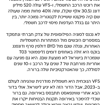
את רוכש הרכב החשמלי, ו-VF5 עולה 520 מיליון
דונג (30.5 אלף שקל), שזה 40% פחות ממה שעולה
שם קיה פיקנטו ששייכת לקטגוריה נמוכה יותר, בין
היתר גם בגלל העדפות מיסוי לרכב חשמלי.
לא נכנס לסוגיה הפילוסופית של צדק חברתי ונתמקד
במספרים היבשים מול המתחרות החשמליות
האחרות, ונגלה שגם מול BYD דולפין סרף ודונפנג
בוקס היא זולה באחוזים דומים (ליפמוטר T03
שנמכרת בישראל לא מוצעת שם). היא גם מגיעה עם
אחריות מורחבת של 7 שנים על הרכב ו-10 שנים
לסוללה, כך שהאטרקטיביות שלה ברורה.
VF5 הנוכחית היא חשמלית מודרנית שהגיחה לעולם
ב-2023, אבל הדור הזה לא יגיע לישראל. אולי בדור
הבא אחרי שווינפאסט תתבסס באירופה. גם ברור
שכדי להימכר באירופה תקנות הבטיחות ייקרו את