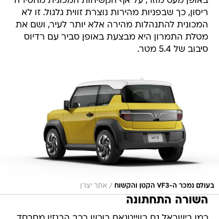
באופן מעט מוזר, על אף הקשיחות המכונית מחסירה
ריסון, כך שבפניות מהירות נוצרת זווית גלגול. זו לא
המכונית להתנהלות מהירה אלא יותר לעיר, ושם את
מטלת התמרון היא מבצעת באופן סביר עם רדיוס
סיבוב של 5.4 מטר.
/
בעולם נמכר ה-VF3 הקטן והקשוח
אתר יצרן
השורה התחתונה
כמו בישראל גם בווייטנאם רוכש רכב הבנזין מסבסד