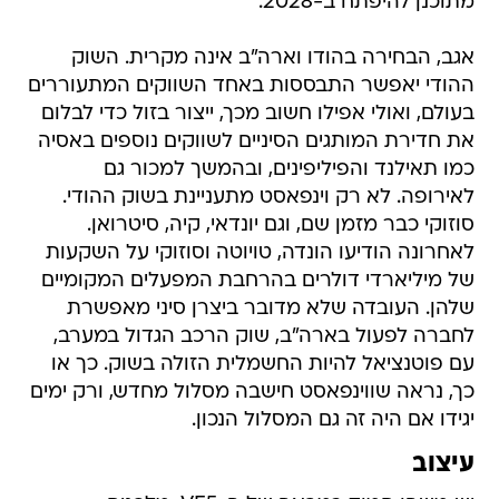
מתוכנן להיפתח ב-2028.
אגב, הבחירה בהודו וארה"ב אינה מקרית. השוק
ההודי יאפשר התבססות באחד השווקים המתעוררים
בעולם, ואולי אפילו חשוב מכך, ייצור בזול כדי לבלום
את חדירת המותגים הסיניים לשווקים נוספים באסיה
כמו תאילנד והפיליפינים, ובהמשך למכור גם
לאירופה. לא רק וינפאסט מתעניינת בשוק ההודי.
סוזוקי כבר מזמן שם, וגם יונדאי, קיה, סיטרואן.
לאחרונה הודיעו הונדה, טויוטה וסוזוקי על השקעות
של מיליארדי דולרים בהרחבת המפעלים המקומיים
שלהן. העובדה שלא מדובר ביצרן סיני מאפשרת
לחברה לפעול בארה"ב, שוק הרכב הגדול במערב,
עם פוטנציאל להיות החשמלית הזולה בשוק. כך או
כך, נראה שווינפאסט חישבה מסלול מחדש, ורק ימים
יגידו אם היה זה גם המסלול הנכון.
עיצוב