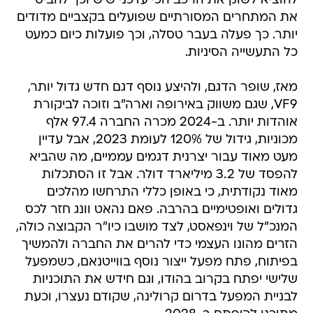
להוציא לשוק את הרכב הכי עדכני שיש וכך להביס
את המתחרים המסורתיים שפועלים בקצביים מדודים
יותר. כך פעלה בעבר טסלה, וכך פועלות כיום כמעט
כל התעשייה הסיניות.
מאז, שופר הדגם, ולהיצע נוסף דגם חדש גדול יותר,
VF9, שגם משווק באירופה וארה"ב וזוכה לביקורת
אוהדות יותר. ב-2024 מכרה החברה 97.4 אלף
מכוניות, גידול של 120% לעומת 2023, אבל עדיין
מעט מאוד עבור יצרנית דגמים עממיים, מה שהביא
להפסד של 3.2 מיליארד דולר. אבל זו הסתכלות
מאוד נקודתית, כי באופן כללי התרחשו מהלכים
גדולים ואופטימיים בהרבה. פאם נהאט וונג חזר לכס
המנכ"ל של וינפאסט, לצד מושבו כיו"ר הקבוצה כולה,
הזרים מהונו העצמי כדי להרים את החברה ולהמשיך
בפיתוח, פתח מפעל ייצור נוסף בווייטנאם, כשמפעל
שלישי יפתח בקרוב בהודו, וגם חידש את התוכניות
לבניית המפעל בדרום קרולינה, שקודם נעצרו, וכעת