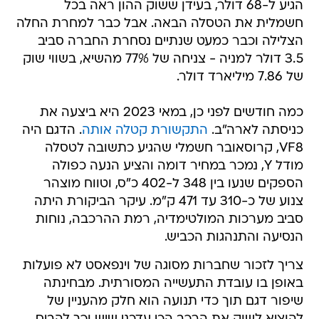
הגיע ל-68 דולר, בעידן ששוק ההון ראה בכל
חשמלית את הטסלה הבאה. אבל כבר למחרת החלה
הצלילה וכבר כמעט שנתיים נסחרת החברה סביב
3.5 דולר למניה - צניחה של 77% מהשיא, בשווי שוק
של 7.86 מיליארד דולר.
כמה חודשים לפני כן, במאי 2023 היא ביצעה את
כניסתה לארה"ב.
התקשורת קטלה אותה
. הדגם היה
VF8, קרוסאובר חשמלי שהגיע כתשובה לטסלה
מודל Y, נמכר במחיר דומה והציע הנעה כפולה
הספקים שנעו בין 348 ל-402 כ"ס, וטווח מוצהר
צנוע של כ-310 עד 471 ק"מ. עיקר הביקורת היתה
סביב מערכות המולטימדיה, רמת ההרכבה, נוחות
הנסיעה והתנהגות הכביש.
צריך לזכור שחברות מסוגה של וינפאסט לא פועלות
באופן בו עובדת התעשייה המסורתית. מבחינתה
שיפור דגם תוך כדי תנועה הוא חלק מהעניין של