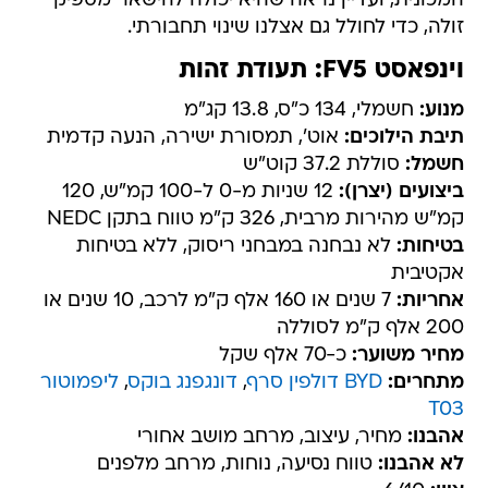
המכונית, ועדיין נראה שהיא יכולה להישאר מספיק
זולה, כדי לחולל גם אצלנו שינוי תחבורתי.
וינפאסט FV5: תעודת זהות
מנוע:
חשמלי, 134 כ"ס, 13.8 קג"מ
תיבת הילוכים:
אוט', תמסורת ישירה, הנעה קדמית
חשמל:
סוללת 37.2 קוט"ש
ביצועים (יצרן):
12 שניות מ-0 ל-100 קמ"ש, 120
קמ"ש מהירות מרבית, 326 ק"מ טווח בתקן NEDC
בטיחות:
לא נבחנה במבחני ריסוק, ללא בטיחות
אקטיבית
אחריות:
7 שנים או 160 אלף ק"מ לרכב, 10 שנים או
200 אלף ק"מ לסוללה
מחיר משוער:
כ-70 אלף שקל
מתחרים:
BYD דולפין סרף
,
דונגפנג בוקס
,
ליפמוטור
T03
אהבנו:
מחיר, עיצוב, מרחב מושב אחורי
לא אהבנו:
טווח נסיעה, נוחות, מרחב מלפנים