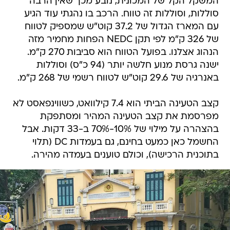
המשקל הקל של המכונית, נובע מכך שאין הרבה
סוללות, וסוללות זה טווח. הרכב בו נהגתי עוד הגיע
עם המארז הגדול של 37.2 קוט"ש שמספיק לטווח
של 326 ק"מ לפי תקן NEDC הפחות מחמיר מזה
הנהוג אצלנו. בפועל הטווח הוא סביבות 270 ק"מ.
ישנה גרסת מנוע חלשה יותר (94 כ"ס) וסוללות
באנרגיה של 29.6 קוט"ש לטווח רשמי של 268 ק"מ.
קצב הטעינה הביתי הוא 7.4 קילוואט, כשווינפאסט לא
מפרסמת את קצב הטעינה המהיר ומסתפקת
בהצהרה על מילוי של 10%-70% ב-33 דקות. אבל
החשמל כאן כמעט בחינם, גם בעמדות DC (תלוי
בתוכנית הרכישה), וכולם טוענים בעמדה מהירה.