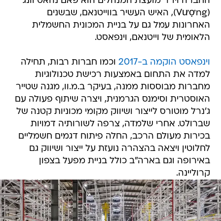
החברה ויו"ר מועצת המנהלים הוא פאם נהאט וונג
(Vượng), האיש העשיר בווייטנאם, שבשנים
האחרונות עמל גם על בניית המכונית החשמלית
הלאומית של וייטנאם, וינפאסט.
וינפאסט הוקמה ב-2017
וכמו חברות רבות, תחילה
למדה את התחום באמצעות רכישת טכנולוגיות
מחברות מבוססות ממנה, בעיקר ב.מ.וו, מגנה שטייר
האוסטרית וסימנס הגרמנית, ויצרה שיתוף פעולה עם
ג'נרל מוטורס לייצור ושיווק מקומי מכוניות קטנה של
שברולט. אחרי שלמדה, צרפה לשורותיה דמויות
בכירות מעולם הרכב, החלה פיתוח דגמים חשמליים
לחלוטין ויצאה בהצהרה נועזת על ייצור ושיווק גם
באירופה וגם בארה"ב כולל בניית מפעל בצפון
קרוליינה.