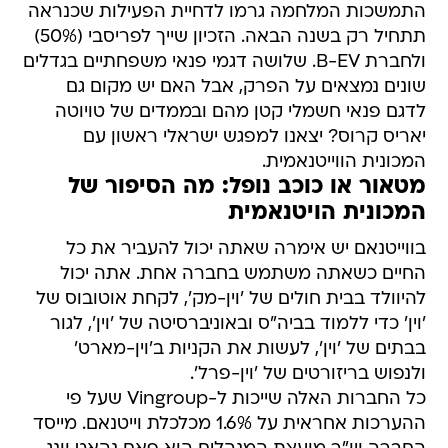
התמשכות המלחמה גרמו לדחיית הפעילות שכנראה
תתחיל רק בשנה הבאה. הזכיון שייך לפריסבי (50%)
ולחברת B-EV. שלושה דגמי פנאי משפחתיים בגדלים
שונים נמצאים על הפרק, אבל האם יש מקום גם
לדגם פנאי חשמלי קטן מהם ובממדים של טויוטה
יאריס קרוס? יצאנו למפגש ישראלי ראשון עם
המכונית הווייטנאמית.
מטאור או כוכב נופל: מה הסיפור של
המכונית הויטנאמית
בווייטנאם יש אימרה שאתה יכול להעביר את כל
החיים כשאתה משתמש בחברה אחת. אתה יכול
להיוולד בבית חולים של 'וין-מק', לקחת אוטובוס של
'וין' כדי ללמוד בביה"ס ובאוניברסיטה של 'וין', לגור
בבתים של 'וין', לעשות את הקניות ב'וין-מארט'
ולנפוש בריזורטים של 'וין-פרל'.
כל החברות האלה שייכות ל-Vingroup שעל פי
ההערכות אחראית על 1.6% מכלכלת וייטנאם. מייסד