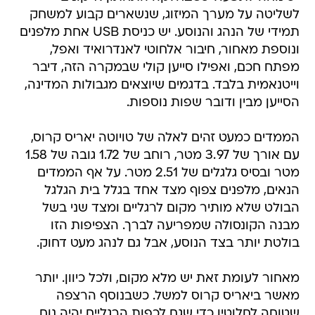
לשליטה על מערך המיזוג, שנשארים קבוע למשחק
תמידי של הנהג והנוסע. יש כניסת USB אחת מלפנים
ונוספת מאחור, חיבור אלחוטי לאנדרואיד ואפל,
מפתח חכם, ואפילו סייען קולי שבמקרה הזה, דיבר
וייטנאמית בלבד. בדגמים שיוצאים מגבולות המדינה,
הסייען מבין ודובר שפות נוספות.
הממדים כמעט זהים לאלה של טויוטה יאריס קרוס,
עם אורך של 3.97 מטר, רוחב של 1.72 גובה של 1.58
מטר ובסיס גלגלים של 2.51 מטר. על אף הממדים
הנאים, מלפנים צפוף מצד אחד בגלל בית הגלגל
הבולט שלא מותיר מקום לרגליים ומצד שני בשל
מבנה הקונסולה שמפריעה לברך. הצפיפות הזו
בולטת יותר בצד הנוסע, אבל גם לנהג מעט דחוק.
מאחור לעומת זאת יש מלא מקום, ולכל כיוון. יותר
מאשר ביאריס קרוס למשל. כשבנוסף הרצפה
שטוחה לחלוטין כדי שגם לכפות הרגליים יהיה נוח.