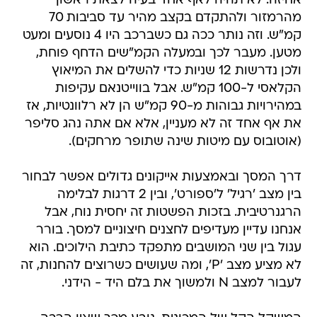
אחיזה. לא תהיה לאף אחד בעיה לצאת ראשון
מהרמזור ולהתקדם בקצב מהיר עד סביבות 70
קמ"ש. וזה נותר ככה גם כשברכב היו 4 נוסעים ומעט
מטען. מעבר לכך ובמעלה הקמ"שים הדחף פוחת,
ולכן נדרשות 12 שניות כדי להשלים את המיאוץ
הקלאסי ל-100 קמ"ש. אבל בווייטנאם עקיפות
במהירויות גבוהות מ-90 קמ"ש הן לא רלוונטיות, אז
את אף אחד זה לא מעניין, אלא אם אתה נהג סליפר
(אוטובוס עם מיטות שינה שתופר מרחקים).
דרך המסך ובאמצעות אייקונים גדולים אפשר לבחור
בין מצב 'רגיל' ל'ספורט', ובין 2 דרגות לבלימה
הרגנרטיבית. בזכות הפשטות זה יחסית נוח, אבל
אנחנו עדיין מעדיפים לחצנים חיצוניים למסך. בורר
עגול בין שני המושבים מתפקד כתיבת הילוכים. הוא
לא מציע מצב 'P', ומה שעושים כשרוצים להחנות, זה
לעבור למצב N ולמשוך את בלם היד - הידני.