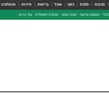
תרבות
סלבס
כסף
אוכל
בריאות
תיירות
טכנולוגיה
לגלי
משפט וביטוח
שטח ופנאי
מכונית חשמלית
עוד ברכב
ת דו-גלגלי
ביטוח רכב
י דו-גלגלי
אביזרים לרכב
ים ארוכי טווח דו-גלגלי
מכוניות חדשות
ק
מבצעים חמים
י
מבחנים ארוכי טווח
מבשלים מהשטח
אופניים
משומשות
אספנות
ספורט מוטורי
צרכנות
טכנולוגיה