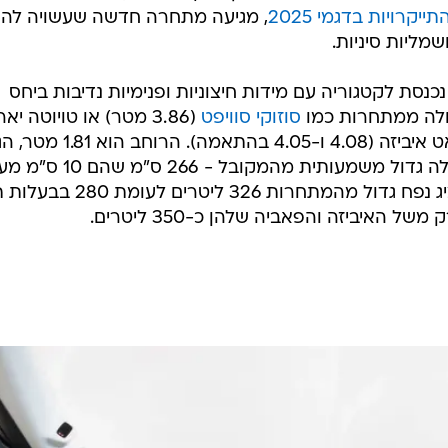
, מגיעה מתחרה חדשה שעשויה להפ
שמליות סיניות.
כנסת לקטגוריה עם מידות חיצוניות ופנימיות נדיבות ביחס
סוזוקי סוויפט
(3.86 מטר) או טויוטה יא
וסיאט איביזה (4.08 ו-4.05 בהתאמה). הרוחב
עומד על 1.57 מטר ובסיס הגלגלים שלה גדול משמעותית מהמקובל - 266 ס"מ ש
הממוצע בקבוצה. גם תא המטען מציג נפח גדול מהמתחרות 326 ליטרים 
 האיביזה והפאביה שלהן כ-350 ליטרים.