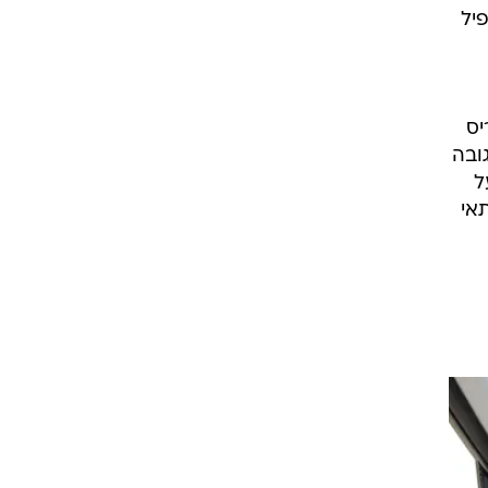
יל
ריס
 הוא 1.81 מטר, הגובה
הם 10 ס"מ מעל
לעומת 280 בבעלות תאי