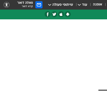
וואלה דואר
אופנה
עוד
שיתופי פעולה
קרא דואר
טגוריות
צרנים