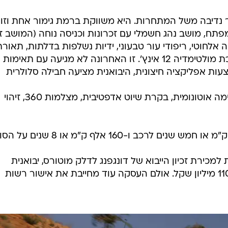
 נדיבה משל המתחרות. היא משווקת ברמת גימור אחת וזו
פתח, מושב נהג חשמלי עם זכרונות וכניסה נוחה (המושב ז
לחוטי, ריפודי עור טבעוני, ידיות נשלפות בדלתות, תאורת
לד, לוח מחוונים בגודל 5 אינץ' ומערכת מולטימדיה 12 אינץ'. זו האחרונה לא מגיעה עם תאימות
ת אפליקציה חיצונית, היבואנית מציעה חבילה סלולרית
רשימת מערכות הבטיחות כוללת בלימה אוטונומית, בקרת שיוט אדפטיבית, מצלמות 360, זיהוי
ירת זכיון הייבוא של דונגפנג לדלק מוטורס, יבואנית
מאזדה, פורד, ב.מ.וו ו-NIO תמורת 110 מיליון שקל. אולם העסקה עוד מחייבת את אישור רשות