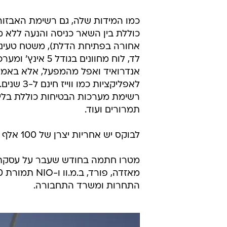
כמו המידות שלה, גם רשימת האבזור
כוללת בין השאר כניסה והנעה ללא מ
אחורה בפתיחת הדלת), משטח טעינה א
אנדרואיד ואפל מהמפעל, אלא באמצעו
לאפליקציות כמו ווייז חינם ל-3 שנים.
תמרורים ועוד.
לבוקס יש אחריות יצרן של 100 אלף ק"מ או חמש שנים לרכב ו-160 אלף ק"מ או 8 שנים על הסוללה.
מטרו חתמה בחודש שעבר על עסקת למכ
התחרות ומשרד התחבורה.