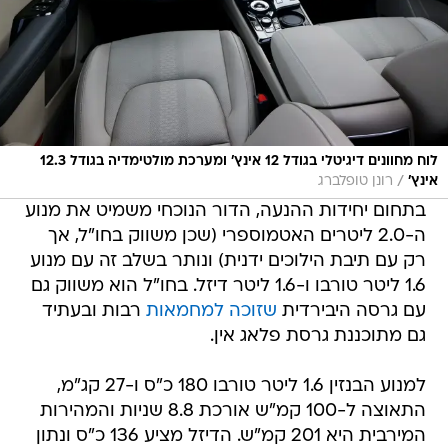
לוח מחוונים דיגיטלי בגודל 12 אינץ' ומערכת מולטימדיה בגודל 12.3
/
אינץ'
רונן טופלברג
בתחום יחידות ההנעה, הדור הנוכחי משמיט את מנוע
ה-2.0 ליטרים האטמוספרי (שכן משווק בחו"ל, אך
רק עם תיבת הילוכים ידנית) ונותר בשלב זה עם מנוע
1.6 ליטר טורבו ו-1.6 ליטר דיזל. בחו"ל הוא משווק גם
עם גרסה היבירדית
שזוכה למחמאות
רבות ובעתיד
גם מתוכננת גרסת פלאג אין.
למנוע הבנזין 1.6 ליטר טורבו 180 כ"ס ו-27 קג"מ,
התאוצה ל-100 קמ"ש אורכת 8.8 שניות והמהירות
המירבית היא 201 קמ"ש. הדיזל מציע 136 כ"ס ונתון