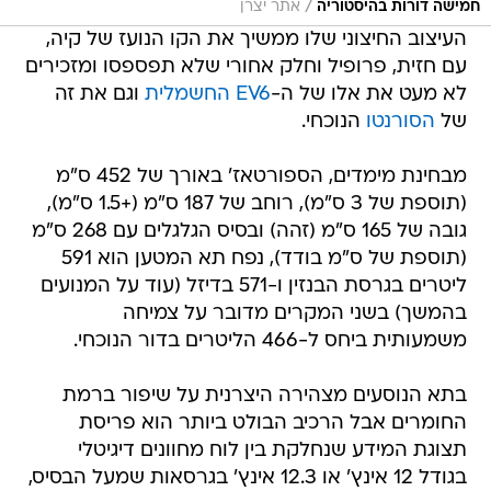
/
חמישה דורות בהיסטוריה
אתר יצרן
העיצוב החיצוני שלו ממשיך את הקו הנועז של קיה,
עם חזית, פרופיל וחלק אחורי שלא תפספסו ומזכירים
לא מעט את אלו של ה-
EV6 החשמלית
וגם את זה
של
הסורנטו
הנוכחי.
מבחינת מימדים, הספורטאז' באורך של 452 ס"מ
(תוספת של 3 ס"מ), רוחב של 187 ס"מ (+1.5 ס"מ),
גובה של 165 ס"מ (זהה) ובסיס הגלגלים עם 268 ס"מ
(תוספת של ס"מ בודד), נפח תא המטען הוא 591
ליטרים בגרסת הבנזין ו-571 בדיזל (עוד על המנועים
בהמשך) בשני המקרים מדובר על צמיחה
משמעותית ביחס ל-466 הליטרים בדור הנוכחי.
בתא הנוסעים מצהירה היצרנית על שיפור ברמת
החומרים אבל הרכיב הבולט ביותר הוא פריסת
תצוגת המידע שנחלקת בין לוח מחוונים דיגיטלי
בגודל 12 אינץ' או 12.3 אינץ' בגרסאות שמעל הבסיס,