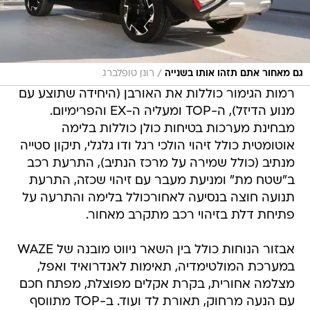
/
גם מאחור אתם תזהו אותו בשנייה
רונן טופלברג
רמות הגימור כוללות את האורבן (היחידה שתוצע עם
מנוע הדיזל), ה-TOP ומעליה ה-EX והפרימיום.
מבחינת מערכות בטיחות כולן כוללות בלימה
אוטומטית כולל זיהוי הולכי רגל ודו גלגלי, תיקון סטייה
מנתיב (כולל שמירה על מרכז הנתיב), התרעת רכב
ב"שטח מת" ומניעת מעבר עם זיהוי שכזה, התרעת
תנועה חוצה בנסיעה לאחורכולל בלימה והתרעה על
פתיחת דלת בזיהוי רכב מתקרב מאחור.
אבזור הנוחות כולל בין השאר ניווט מובנה של WAZE
במערכת המולטימדיה, תאימות לאנדרואיד ואפל,
מצלמה אחורית, בקרת אקלים מפוצלת, מפתח חכם
עם הנעה מרחוק, תאורת לד ועוד. ב-TOP מתווסף