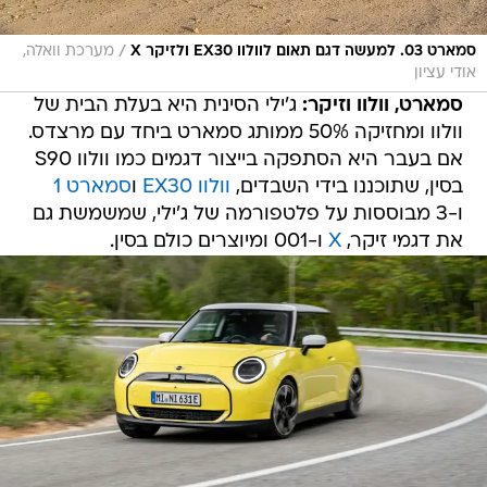
/
סמארט 03. למעשה דגם תאום לוולוו EX30 ולזיקר X
מערכת וואלה,
אודי עציון
סמארט, וולוו וזיקר:
ג'ילי הסינית היא בעלת הבית של
וולוו ומחזיקה 50% ממותג סמארט ביחד עם מרצדס.
אם בעבר היא הסתפקה בייצור דגמים כמו וולוו S90
בסין, שתוכננו בידי השבדים,
וולוו EX30
ו
סמארט 1
ו-3 מבוססות על פלטפורמה של ג'ילי, שמשמשת גם
את דגמי זיקר,
X
ו-001 ומיוצרים כולם בסין.