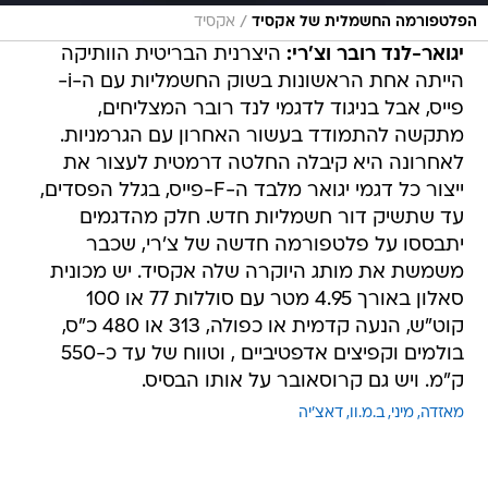
/
הפלטפורמה החשמלית של אקסיד
אקסיד
יגואר-לנד רובר וצ'רי:
היצרנית הבריטית הוותיקה
הייתה אחת הראשונות בשוק החשמליות עם ה-i-
פייס, אבל בניגוד לדגמי לנד רובר המצליחים,
מתקשה להתמודד בעשור האחרון עם הגרמניות.
לאחרונה היא קיבלה החלטה דרמטית לעצור את
ייצור כל דגמי יגואר מלבד ה-F-פייס, בגלל הפסדים,
עד שתשיק דור חשמליות חדש. חלק מהדגמים
יתבססו על פלטפורמה חדשה של צ'רי, שכבר
משמשת את מותג היוקרה שלה אקסיד. יש מכונית
סאלון באורך 4.95 מטר עם סוללות 77 או 100
קוט"ש, הנעה קדמית או כפולה, 313 או 480 כ"ס,
בולמים וקפיצים אדפטיביים , וטווח של עד כ-550
ק"מ. ויש גם קרוסאובר על אותו הבסיס.
מאזדה
מיני
ב.מ.וו
דאצ'יה