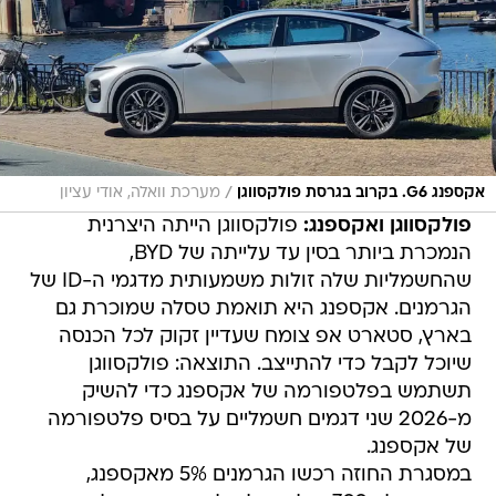
/
אקספנג G6. בקרוב בגרסת פולקסווגן
מערכת וואלה, אודי עציון
פולקסווגן ואקספנג:
פולקסווגן הייתה היצרנית
הנמכרת ביותר בסין עד עלייתה של BYD,
שהחשמליות שלה זולות משמעותית מדגמי ה-ID של
הגרמנים. אקספנג היא תואמת טסלה שמוכרת גם
בארץ, סטארט אפ צומח שעדיין זקוק לכל הכנסה
שיוכל לקבל כדי להתייצב. התוצאה: פולקסווגן
תשתמש בפלטפורמה של אקספנג כדי להשיק
מ-2026 שני דגמים חשמליים על בסיס פלטפורמה
של אקספנג.
במסגרת החוזה רכשו הגרמנים 5% מאקספנג,