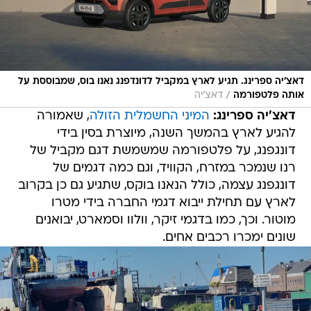
דאצ'יה ספרינג. תגיע לארץ במקביל לדונדפנג נאנו בוס, שמבוססת על
/
אותה פלטפורמה
דאצ'יה
דאצ'יה ספרינג:
המיני החשמלית הזולה
, שאמורה
להגיע לארץ בהמשך השנה, מיוצרת בסין בידי
דונגפנג, על פלטפורמה שמשמשת דגם מקביל של
רנו שנמכר במזרח, הקוויד, וגם כמה דגמים של
דונגפנג עצמה, כולל הנאנו בוקס, שתגיע גם כן בקרוב
לארץ עם תחילת ייבוא דגמי החברה בידי מטרו
מוטור. וכך, כמו בדגמי זיקר, וולוו וסמארט, יבואנים
שונים ימכרו רכבים אחים.