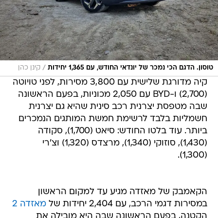
/
טוסון. הדגם הכי נמכר של יונדאי החודש, עם 1,365 יחידות
קינן כהן
קיה מדורגת שלישית עם 3,800 מסירות, לפני טויוטה
(2,700) ו-BYD עם 2,050 מכוניות, בפעם הראשונה
שבה מטפסת יצרנית רכב סינית שהיא גם יצרנית
חשמליות בלבד לרשימת חמשת המותגים הנמכרים
ביותר. עוד בלטו החודש: סיאט (1,700), סקודה
(1,430), סוזוקי (1,340), מרצדס (1,320) וצ'רי
(1,300).
הקאמבק של מאזדה מגיע עד למקום הראשון
במסירות דגמי הרכב, עם 2,404 יחידות של
מאזדה 2
הקטנה, בפעם הראשונה שבה היא מובילה את