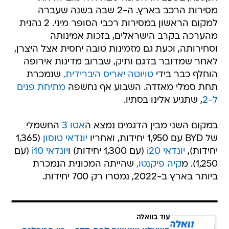
מסירות הרכב בארץ. ה-2 שבה בשנה שעברה
למקום הראשון במסירות רכבי הסופר מיני. 2 נהנית
מהערכה בקרב הישראלים, בזכות אמינותה
וסחירותה, וכעת גם מזמינות טובה יחסית אצל היצרן,
לאחר שמדובר בדגם ותיק, שברוב מדינות אירופה
הוחלף כבר בידי
טויוטה יאריס היברידית,
שנמכרת
תחת סמלי מאזדה. השבוע אף נחשפה
מתיחת פנים
ל-2
, שתגיע אלינו בסתיו.
במקום השני מבין הדגמים נמצא ה
אטו 3
החשמלי
של BYD עם 1,950 יחידות, ואחריו
יונדאי טוסון
(1,365
יחידות),
יונדאי i20
(עם 1,300 יחידות) ו
יונדאי i10
(עם
1,250). מ
קיה פיקנטו,
שהייתה המכונית הנמכרת
ביותר בארץ ב-2022, נמסרו רק 700 יחידות.
עוד בוואלה