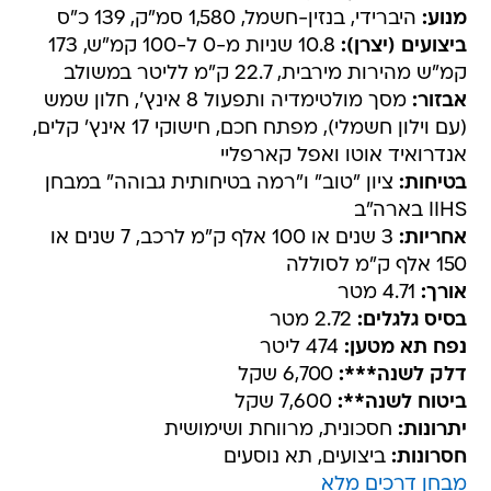
מנוע:
היברידי, בנזין-חשמל, 1,580 סמ"ק, 139 כ"ס
ביצועים (יצרן):
10.8 שניות מ-0 ל-100 קמ"ש, 173
קמ"ש מהירות מירבית, 22.7 ק"מ לליטר במשולב
אבזור:
מסך מולטימדיה ותפעול 8 אינץ', חלון שמש
(עם וילון חשמלי), מפתח חכם, חישוקי 17 אינץ' קלים,
אנדרואיד אוטו ואפל קארפליי
בטיחות:
ציון "טוב" ו"רמה בטיחותית גבוהה" במבחן
IIHS בארה"ב
אחריות:
3 שנים או 100 אלף ק"מ לרכב, 7 שנים או
150 אלף ק"מ לסוללה
אורך:
4.71 מטר
בסיס גלגלים:
2.72 מטר
נפח תא מטען:
474 ליטר
דלק לשנה***:
6,700 שקל
ביטוח לשנה**:
7,600 שקל
יתרונות:
חסכונית, מרווחת ושימושית
חסרונות:
ביצועים, תא נוסעים
מבחן דרכים מלא