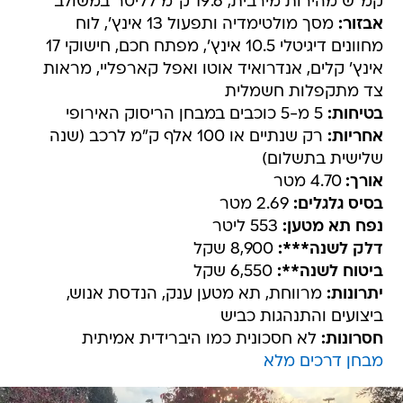
קמ"ש מהירות מירבית, 19.6 ק"מ לליטר במשולב
אבזור:
מסך מולטימדיה ותפעול 13 אינץ', לוח
מחוונים דיגיטלי 10.5 אינץ', מפתח חכם, חישוקי 17
אינץ' קלים, אנדרואיד אוטו ואפל קארפליי, מראות
צד מתקפלות חשמלית
בטיחות:
5 מ-5 כוכבים במבחן הריסוק האירופי
אחריות:
רק שנתיים או 100 אלף ק"מ לרכב (שנה
שלישית בתשלום)
אורך:
4.70 מטר
בסיס גלגלים:
2.69 מטר
נפח תא מטען:
553 ליטר
דלק לשנה***:
8,900 שקל
ביטוח לשנה**:
6,550 שקל
יתרונות:
מרווחת, תא מטען ענק, הנדסת אנוש,
ביצועים והתנהגות כביש
חסרונות:
לא חסכונית כמו היברידית אמיתית
מבחן דרכים מלא