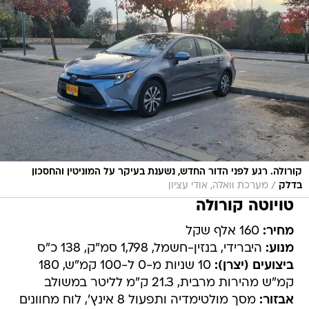
קורולה. רגע לפני הדור החדש, נשענת בעיקר על המוניטין והחסכון
/
בדלק
מערכת וואלה, אודי עציון
טויוטה קורולה
מחיר:
160 אלף שקל
מנוע:
היברידי, בנזין-חשמל, 1,798 סמ"ק, 138 כ"ס
ביצועים (יצרן):
10 שניות מ-0 ל-100 קמ"ש, 180
קמ"ש מהירות מרבית, 21.3 ק"מ לליטר במשולב
אבזור:
מסך מולטימדיה ותפעול 8 אינץ', לוח מחוונים