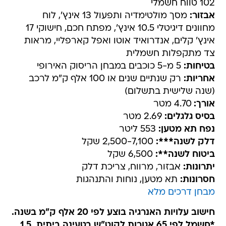
102 טווח חשמלי
אבזור:
מסך מולטימדיה ותפעול 13 אינץ', לוח
מחוונים דיגיטלי 10.5 אינץ', מפתח חכם, חישוקי 17
אינץ' קלים, אנדרואיד אוטו ואפל קארפליי, מראות
צד מתקפלות חשמלית
בטיחות:
5 מ-5 כוכבים במבחן הריסוק האירופי
אחריות:
רק שנתיים שנים או 100 אלף ק"מ לרכב
(שנה שלישית בתשלום)
אורך:
4.70 מטר
בסיס גלגלים:
2.69 מטר
נפח תא מטען:
553 ליטר
דלק לשנה***:
2,500-7,100 שקל
ביטוח לשנה**:
6,500 שקל
יתרונות:
אבזור, מרווח, צריכת דלק
חסרונות:
תא מטען, נוחות והתנהגות
מבחן דרכים מלא
חישוב עלויות האנרגיה בוצע לפי 20 אלף ק"מ בשנה.
*חשמל לפי 65 אגורות לקוט"ש בטעינה ביתית, 1.5