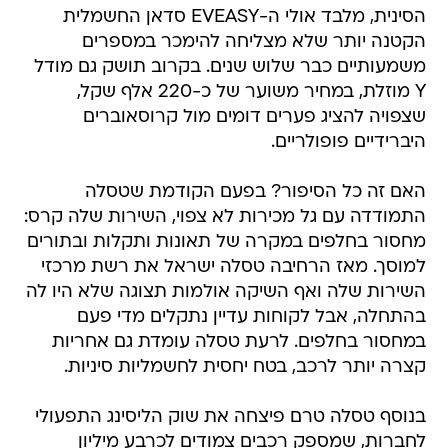
הסינית, מלבד אולי ה-EVEASY סדאן החשמלית
הקטנה יותר שלא מצליחה להימכר במספרים
משמעותיים כבר שלוש שנים. בקרוב תושק גם מודל
Y מוזלת, במחיר משוער של כ-220 אלף שקל,
שצפויה להציג פערים דומים מול קרוסאוברים
היברידיים פופולריים.
האם זה כל הסיפור? בפעם הקודמת שטסלה
התמודדה עם גל מכירות לא צפוי, השירות שלה קרס:
מחסור בחלפים במקרה של תאונות ותקלות ובתורים
למוסך. מאז הרחיבה טסלה ישראל את רשת מרכזי
השירות שלה ואף השיקה אולמות תצוגה שלא היו לה
בהתחלה, אבל לקוחות עדיין נתקלים מדי פעם
במחסור בחלפים. לרעת טסלה עומדת גם אחריות
קצרה יותר לרכב, בטח יחסית לחשמליות סיניות.
בנוסף טסלה טרם פיצחה את שוק הליסינג התפעולי
לחברות, שמספק רכבים צמודים לכרבע מיליון