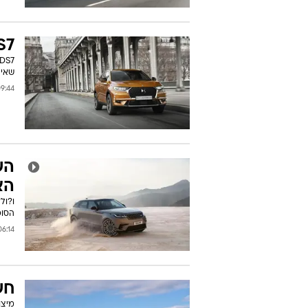
DS7 קרוסבק  קרוסא
שאינ
44 03/03/2017
הא
הסופר-פרימיו
:14 02/03/2017
חש