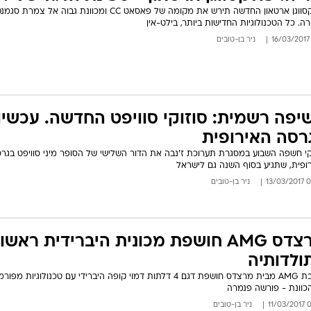
בטיחות
פולקסווגן ארטאון החדשה תירש את מקומה של פאסאט CC ומכוונת גבוה אל צמרת סגמ
רה. כל הטכנולוגיות החדישות ביותר, בילט-אין
סדנאות ושיפורים
ניר בן-טובים
דעות
כל הכתבות
ארכיון מדורים
ס
כתבו לנו
פ
יפה רשמית: סוזוקי סוויפט החדשה. עכשיו
אביזרים לרכב
ה
רסה האירופית
ט
קי חשפה השבוע במסגרת תערוכת ז'נבה את הדור השלישי של הסופר מיני סוויפט בגר
ופית, שתגיע בסוף השנה גם לישראל
06:5
ניר בן-טובים
מרצדס AMG חושפת מכונית היברידית ראשו
ולדותיה
כוונת - פורשה פנמרה
09:
ניר בן-טובים