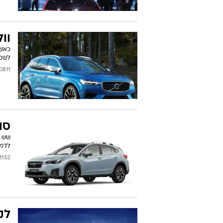
וולוו C60
לשמר
8:11 09/03/2017
סובאר
שש ש
לדמי
11:52 07/03/2017
לקסוס 0h