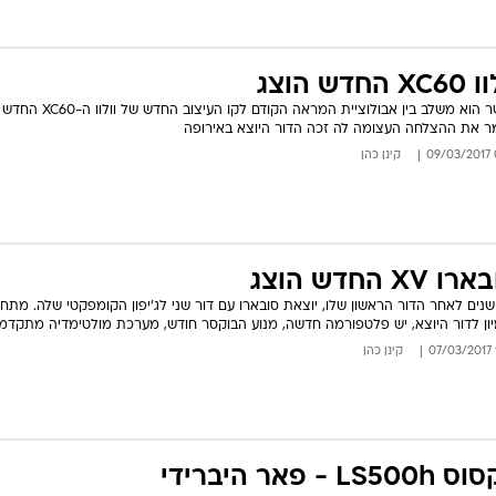
X החדש הוצג
כאשר הוא משלב בין אבולוציית המראה הקודם לקו
 את ההצלחה העצומה לה זכה הדור היוצא באירופה
0
קינן כהן
ו XV החדש הוצג
נים לאחר הדור הראשון שלו, יוצאת סובארו עם דור שני לג'יפון הקומפקטי שלה. מתח
ון לדור היוצא, יש פלטפורמה חדשה, מנוע הבוקסר חודש, מערכת מולטימדיה מתקדמת
קינן כהן
LS50 - פאר היברידי