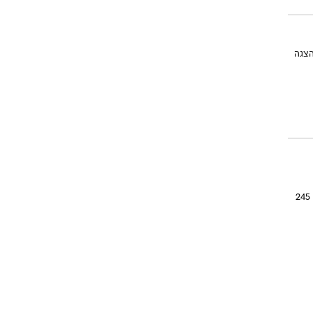
ה, ההצגה
סקודה חשפה גרסת "צמרת" של RS שתהיה החזקה בתולדותיה של הסדרה המושחזת, עם 245