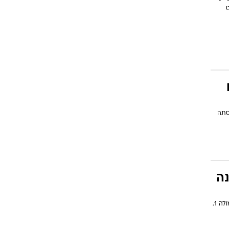
נט
וגרים שנה
וטו רצח
עברת בעלות
וטאלוס
סתה
נה
חטיבת AMG מבית מרצדס חושפת דגם 4 דלתות דמוי קופה היברידי עם טכנולוגיות מפורמולה 1.