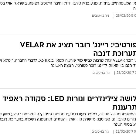
י המשפחתיים. בחזית, מנוע בנזין טורבו, דיזל ותיבה הילוכים רציפה. בישראל, אולי בסו
ה
08:
ניר בן-טובים
ספורטיבי: ריינג' רובר תציג את VELAR
ערוכת ז'נבה
ריינג' רובר VELAR ינהל קרבות כביש מול פורשה מקאן וב.מ.וו X6. לדברי החברה, "ימ
 הלבן בין האיווק לריינג' רובר ספורט". הצצה ראשונה
06
ניר בן-טובים
שלושה צילינדרים ונורות LED: סקודה ראפיד
רעננת
משפחתית של סקודה, ראפיד מעודכנת עם מתיחת פנים קלה ומצרפת להיצע מנוע ש
נדרים טורבו. גם ספייסבק מיישרת קו ויזואלי והשתיים תיחשפנה רשמית בתערוכת ז'נבה
, בסוף השנה
06:0
ניר בן-טובים