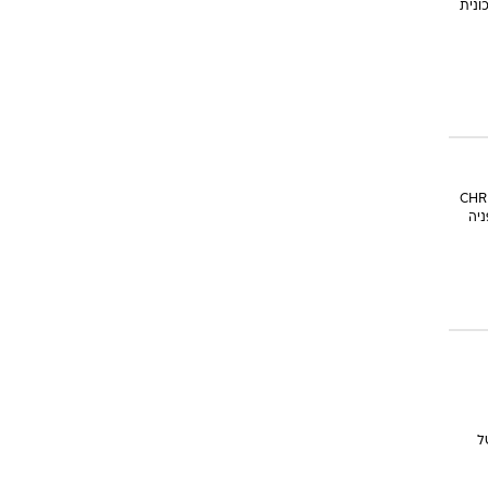
יברידית למכונית
בהתמודדות יותר מראויה, מול מתחרות כמו אלפא רומיאו ג'וליה, מרצדס E קלאס, טויוטה CHR
 תואר מכונית השנה 2017. שמפניה
של