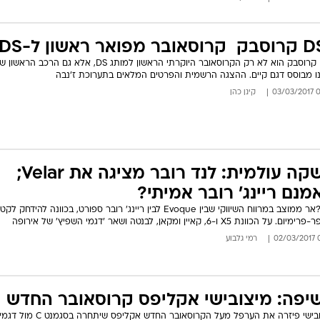
ובר מפואר ראשון ל-DS
DS7 קרוסבק הוא לא רק הקרוסאובר היוקרתי הראשון למותג DS, אלא גם הרכב הרא
ו מבוסס דגם קיים. ההצגה הרשמית והפרטים המלאים בתערוכת ז'נבה
09:
קינן כהן
השקה עולמית: לנד רובר מציגה את Velar;
מנם ריינג' רובר אמיתי?
ו?ול?אר ממוצב במרווח השיווקי שבין Evoque לבין ריינג' רובר ספורט, בכוונה להידחק
ם. על הכוונת X5 ו-6, קאיין ומקאן, לבנטה ושאר 'דגמי השפיץ' של אירופה
06
רמי גלבוע
יפה: מיצובישי אקליפס קרוסאובר החדש
מיצובישי פיזרה את הערפל מעל הקרוסאובר החדש אקליפס שיתחרה בסגמנט C מול דגמ