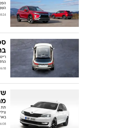
הפנא
השנ
24 28/02/2017
בת
החלל
:18 23/02/2017
מת
תת ה
צילי
בארץ
8 23/02/2017