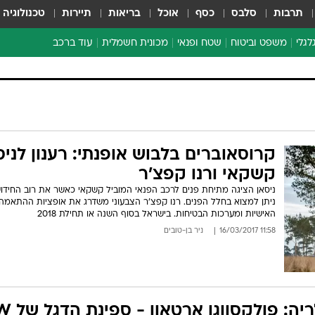
תרבות
סלבס
כסף
אוכל
בריאות
תיירות
טכנולוגיה
לגלי
משפט וביטוח
שטח ופנאי
מכונית חשמלית
עוד ברכב
ת דו-גלגלי
ביטוח רכב
י דו-גלגלי
אביזרים לרכב
ים ארוכי טווח דו-גלגלי
מכוניות חדשות
ק
מבצעים חמים
י
קרוסאוברים בלבוש אופנתי: רענון לניס
מבחנים ארוכי טווח
קשקאי ורנו קפצ'ר
מבשלים מהשטח
ניסאן הציגה מתיחת פנים לרכב הפנאי המוביל קשקאי כאשר את רוב החידו
אופניים
ניתן למצוא בחלל הפנים. רנו קפצ'ר הצבעוני משדרג את אופציות ההתאמה
האישיות ומערכות הבטיחות. בישראל בסוף השנה או תחילת 2018
משומשות
11:58 16/03/2017
ניר בן-טובים
אספנות
ספורט מוטורי
צרכנות
טכנולוגיה
ריה: פולקסווגן ארטאון - ספינת הדגל של VW