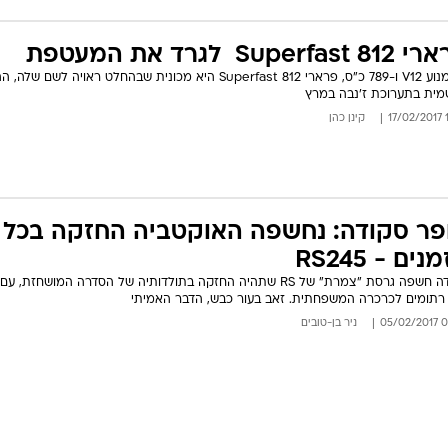
Superfas  לגרד את המעטפת
עם מנוע V12 ו-789 כ"ס, פרארי 812 Superfast היא מכונית שבהחלט ראויה לשם של
ית בתערוכת ז'נבה במרץ
15
קינן כהן
פר סקודה: נחשפה האוקטביה החזקה בכל
נים - RS245
רתומים לכרכרה המשפחתית. זאב בעור כבש, הדבר האמיתי
06:0
ניר בן-טובים