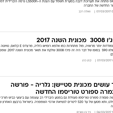
לקסוס פתחה את תערוכת ז'נבה בסערת חשמל עם הצגת ה-LS500h גרסה ה
ר החדשה של החברה
09:
וואלה רכב
 מכונית השנה 2017
וגם וולוו S90  בסופו של דבר היה זה פיג'ו 3008 שלקח את
ם
07
קינן כהן
 עושים מכונית סטיישן: גלריה - פורשה
מרה ספורט טוריסמו החדשה
ה פנמרה ספורט טוריסמו מצוידת גם במנוע היברידי רב עוצמה עם ביצועי כביש חורכי
אספלט, ותא מטען של עד 520 ליטרים לנשיאת ארגזי השמפניה. בישראל ברבעון האחרון 
ה
13
ניר בן-טובים