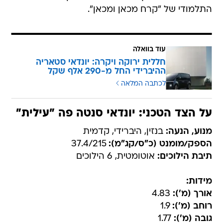
התלמודי של "קרח מכאן ומכאן".
עוד בוואלה
חללית ירוקה ויקרה: יונדאי סטאריה
ההיברידי החל מ-290 אלף שקל
לכתבה המלאה
על הצד הטכני: יונדאי סנטה פה "עילית"
מנוע, הנעה:
בנזין, היברידי, קדמית
הספק/מומנט (כ"ס/קג"מ):
37.4/215
תיבת הילוכים:
אוטומטית, 6 הילוכים
מידות:
אורך (מ'):
4.83
רוחב (מ'):
1.9
גובה (מ'):
1.77