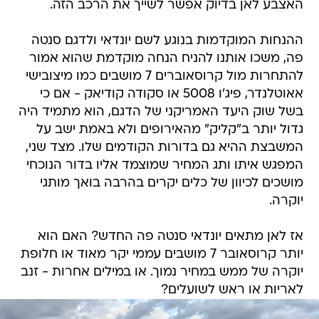
האצבע לאן בדיוק אפשר לשייך את הרכב הזה.
ההנחות המוקדמות בנוגע לשם יונדאי ולדגם סנטה
פה, משכו אותנו להניח הנחה מוקדמת שהוא אמור
להתחרות מול קרוסאוברים 7 מושבים כמו מיצובישי
אאוטלנדר, פיג'ו 5008 או סקודה קודיאק - אם כי
בשל שוק היעד האמריקני של הדגם, הוא מתמיד היה
גדול יותר ב"קליק" מהאירופים ולא באמת ישב על
המשבצת ההיא גם בדורות הקודמים שלו. מצד שני,
המפגש איתו ותג המחיר שמוצמד אליו בדור הנוכחי
מושכים לכיוון של כלים יקרים בהרבה בואך מותגי
יוקרה.
אז לאן מתאים יונדאי סנטה פה החדש? האם הוא
יותר קרוסאובר 7 מושבים עממי יקר מאוד או חלופת
יוקרה של ממש במחיר נמוך. או במילים אחרות - זנב
לאריות או ראש לשועלים?