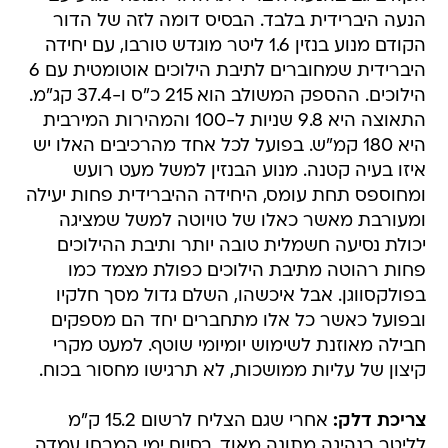
הנעה היברידית בלבד. הבסיס דומה לזה של הדור
הקודם מנוע בנזין 1.6 ליטר מוגדש טורבו, עם יחידה
היברידית שמחוברים לתיבת הילוכים אוטומטית עם 6
הילוכים. ההספק המשולב הוא 215 כ"ס ו-37.4 קג"מ.
התאוצה היא 9.8 שניות ל-100 והמהירות המירבית
היא 180 קמ"ש. בפועל לכל אחד מהרכיבים האלו יש
איזו בעיה קטנה. מנוע הבנזין למשל מעט רועש
ומחוספס תחת עומס, היחידה ההיברידית פחות יעילה
ומעורבת מאשר כאלו של טויוטה למשל שמציגה
יכולת נסיעה חשמלית טובה יותר ותיבת ההילוכים
פחות רהוטה מתיבת הילוכים כפולת מצמד כמו
בפולקסווגן. אבל איכשהו, השלם גדול מסך חלקיו
ובפועל כאשר כל אלו מתחברים יחד הם מספקים
חבילה מאוזנת לשימוש יומיומי שוטף. למעט מקרי
קיצון של עליות ממושכות, לא תרגישו מחסור בכוח.
צריכת דלק:
אחרי שגם הצליח לרשום 15.2 ק"מ
לליטר בנהיגה מתונה מאוד, בסיום ימי המבחן עמדה