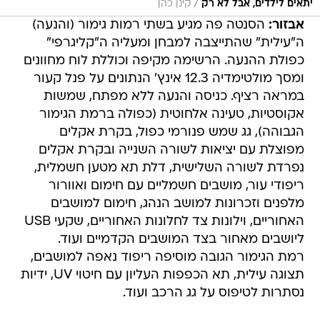
/
יתאים לילדים, אבל לא רק
קינן כהן
אבזור:
הסנטה פה מגיע בשתי רמות גימור (והנעה)
ה"עילית" שהתייצבה למבחן ומעליה ה"קליגרפי"
כפולת ההנעה. הרשימה מקיפה וכוללת לוח מחוונים
ומסך מולטימדיה 12.3 אינץ' הנתונים על פנל קעור
במראה רציף. כניסה והנעה ללא מפתח, שמשות
אקוסטיות, טעינה אלחוטית (כפולה ברמת הגימור
הגבוהה), גג שמש פנורמי כפול, בקרת אקלים
מפוצלת עם יציאות לשורה השנייה ובקרת אקלים
נפרדת לשורה השלישית, דלת תא מטען חשמלית,
ריפודי עור, מושבים חשמליים עם חימום ואוורור
מלפנים וזכרונות למושב הנהג, חימום למושבים
האחוריים, וילונות צד לחלונות האחוריים, שקעי USB
ליושבים מאחור בצד המושבים הקדמיים ועוד.
רמת הגימור הגובה מוסיפה ריפוד נאפה למושבים,
תצוגה עילית, תא הכפפות העליון עם חיטוי UV, ידיות
נסתרות לטיפוס על גג הרכב ועוד.