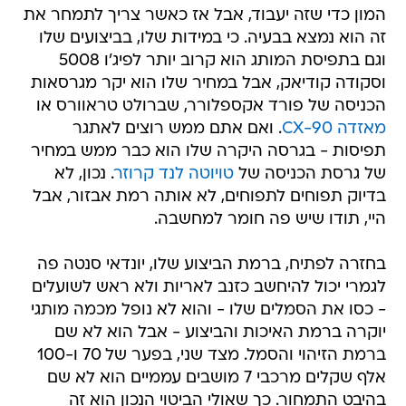
המון כדי שזה יעבוד, אבל אז כאשר צריך לתמחר את
זה הוא נמצא בבעיה. כי במידות שלו, בביצועים שלו
וגם בתפיסת המותג הוא קרוב יותר לפיג'ו 5008
וסקודה קודיאק, אבל במחיר שלו הוא יקר מגרסאות
הכניסה של פורד אקספלורר, שברולט טראוורס או
מאזדה CX-90
. ואם אתם ממש רוצים לאתגר
תפיסות - בגרסה היקרה שלו הוא כבר ממש במחיר
של גרסת הכניסה של
טויוטה לנד קרוזר
. נכון, לא
בדיוק תפוחים לתפוחים, לא אותה רמת אבזור, אבל
היי, תודו שיש פה חומר למחשבה.
בחזרה לפתיח, ברמת הביצוע שלו, יונדאי סנטה פה
לגמרי יכול להיחשב כזנב לאריות ולא ראש לשועלים
- כסו את הסמלים שלו - והוא לא נופל מכמה מותגי
יוקרה ברמת האיכות והביצוע - אבל הוא לא שם
ברמת הזיהוי והסמל. מצד שני, בפער של 70 ו-100
אלף שקלים מרכבי 7 מושבים עממיים הוא לא שם
בהיבט התמחור. כך שאולי הביטוי הנכון הוא זה