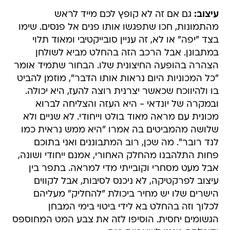
עיצוב:
גם אם זה לא קופץ לכם מייד לראש
מהתמונות, חכו שתפגשו אותו פנים אל פנסים. שימו
בצד "יפה" או לא, זה עניין סובייקטיבי ומאוד תלוי
במתבונן. אבל הרכב הזה בהחלט מביא לשולחן
הצהרה בהופעה החיצונית שלו. הבחור שתמיד אומר
"כל המכוניות היום נראות אותו הדבר", מוזמן להביט
בו ולהיווכח שכאשר יצרנית רוצה להעז, היא יכולה.
ובמקרה של יונדאי - היא העזה והצליחה לברוא
מכונית עם מראה מאוד בולט וייחודי. לא שניים ולא
שלושה מהמביטים בה אמרו "היא ממש נראית כמו
לנד רובר". מה שכן, רוב המתבוננים ואני בתוכם
פחות התלהבנו מהחלק האחורי, אמנם ייחודי ושונה,
אבל מעט מסחרי וקובייתי מדי למראה. בתפר בין
עיצוב לפרקטיקה, לא ניכנס לסיבות, אבל לקווים
הישרים שלו יש מחיר ביכולת "להחליק" מעליהם
לכלוך וזה בהחלט בא לידי ביטוי בימי המבחן
הגשומים יחסית. הוסיפו לזה את צבע המט המחוספס